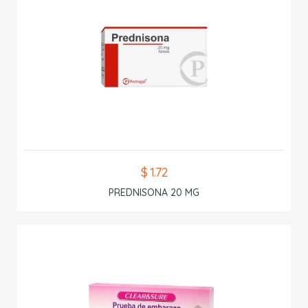
$ 1.72
PREDNISONA 20 MG