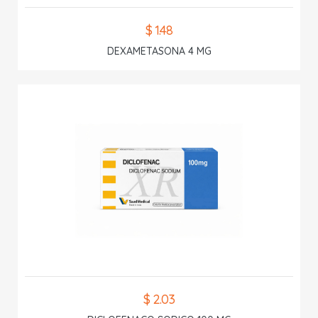
$ 1.48
DEXAMETASONA 4 MG
$ 2.03