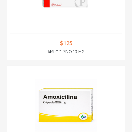
$ 1.25
AMLODIPINO 10 MG