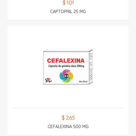
$ 1.01
CAPTOPRIL 25 MG
$ 2.65
CEFALEXINA 500 MG