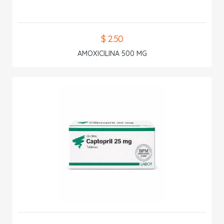
$ 2.50
AMOXICILINA 500 MG