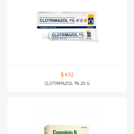
$ 4.52
CLOTRIMAZOL 1% 20 G