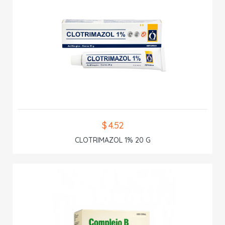
$ 4.52
CLOTRIMAZOL 1% 20 G