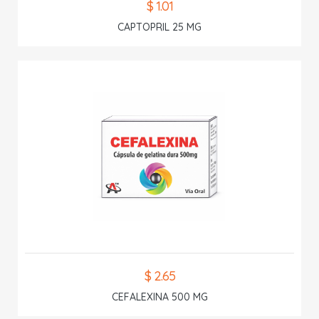
$ 1.01
CAPTOPRIL 25 MG
$ 2.65
CEFALEXINA 500 MG