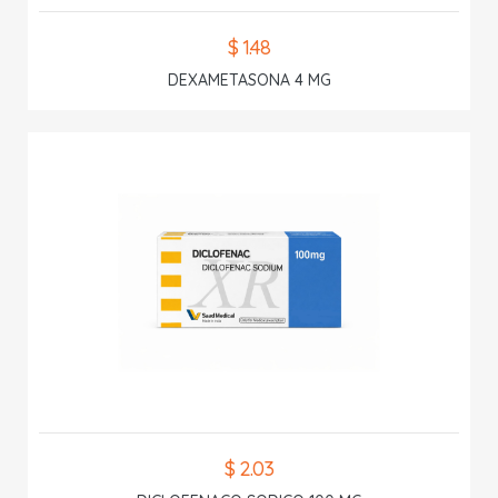
$ 1.48
DEXAMETASONA 4 MG
$ 2.03