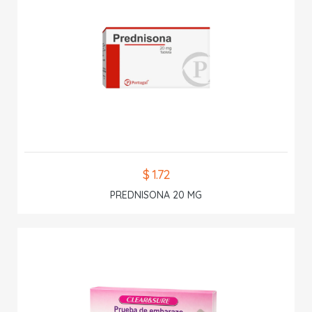
$ 1.72
PREDNISONA 20 MG