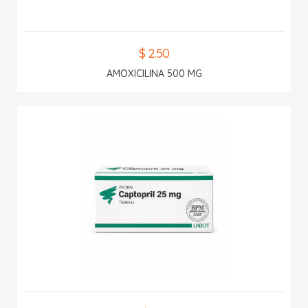
$ 2.50
AMOXICILINA 500 MG