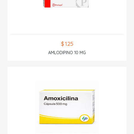
$ 1.25
AMLODIPINO 10 MG