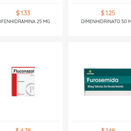
$ 1.33
$ 1.25
IFENHIDRAMINA 25 MG
DIMENHIDRINATO 50 
$ 4.78
$ 1.48