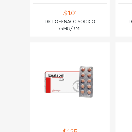
$ 1.01
DICLOFENACO SODICO
D
75MG/3ML
$ 1.25