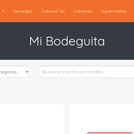
s
Recargas
Cubacel Tur
Celulares
Supermarket
Mi Bodeguita