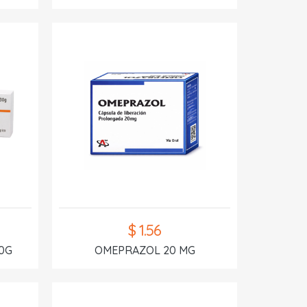
$ 1.56
0G
OMEPRAZOL 20 MG