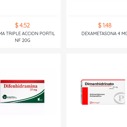
$ 4.52
$ 1.48
A TRIPLE ACCION PORTIL
DEXAMETASONA 4 M
NF 20G