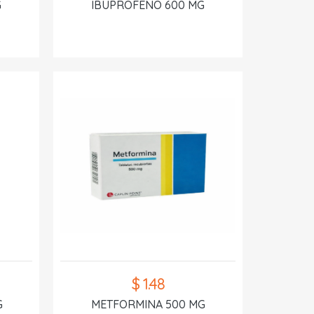
G
IBUPROFENO 600 MG
$ 1.48
G
METFORMINA 500 MG