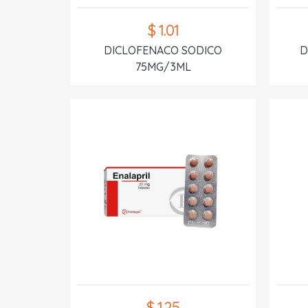
$ 1.01
DICLOFENACO SODICO
D
75MG/3ML
$ 1.25