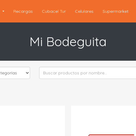
s
Recargas
Cubacel Tur
Celulares
Supermarket
Mi Bodeguita