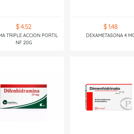
$ 4.52
$ 1.48
A TRIPLE ACCION PORTIL
DEXAMETASONA 4 M
NF 20G