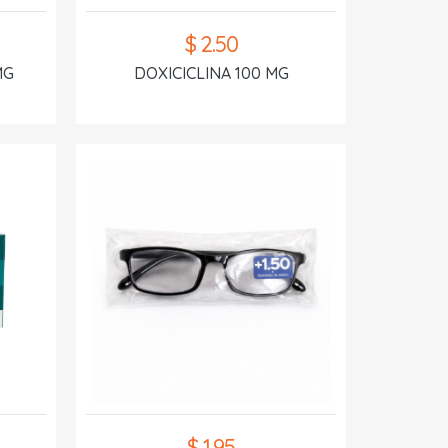
$ 2.50
MG
DOXICICLINA 100 MG
$ 1.95