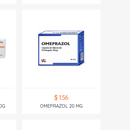
$ 1.56
0G
OMEPRAZOL 20 MG