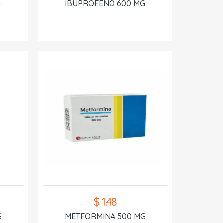
G
IBUPROFENO 600 MG
$ 1.48
G
METFORMINA 500 MG