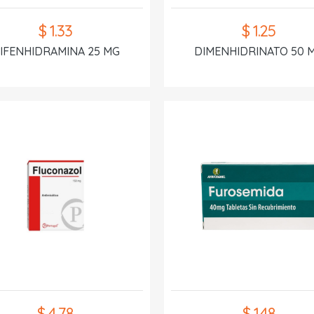
$ 1.33
$ 1.25
IFENHIDRAMINA 25 MG
DIMENHIDRINATO 50 
$ 4.78
$ 1.48