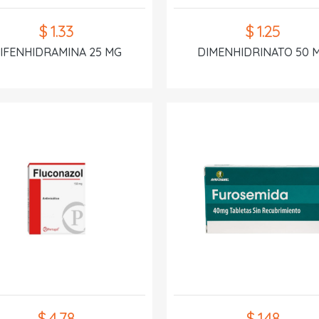
$ 1.33
$ 1.25
IFENHIDRAMINA 25 MG
DIMENHIDRINATO 50 
$ 4.78
$ 1.48