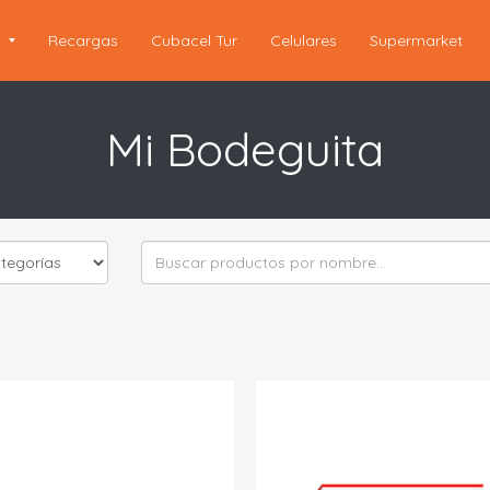
s
Recargas
Cubacel Tur
Celulares
Supermarket
Mi Bodeguita