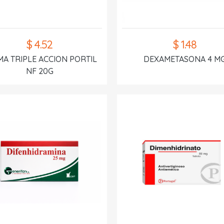
$ 4.52
$ 1.48
A TRIPLE ACCION PORTIL
DEXAMETASONA 4 M
NF 20G