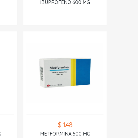
G
IBUPROFENO 600 MG
$ 1.48
G
METFORMINA 500 MG