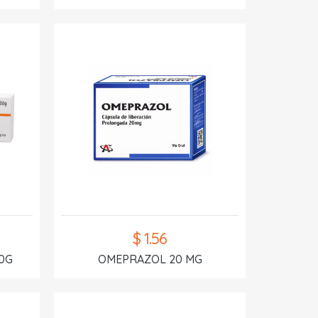
$ 1.56
0G
OMEPRAZOL 20 MG