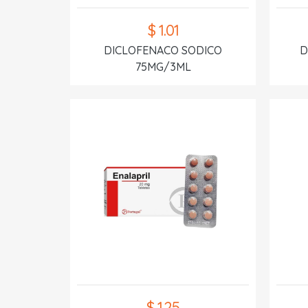
$ 1.01
DICLOFENACO SODICO
D
75MG/3ML
$ 1.25