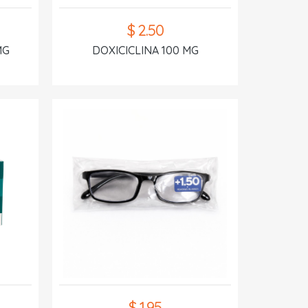
$ 2.50
MG
DOXICICLINA 100 MG
$ 1.95