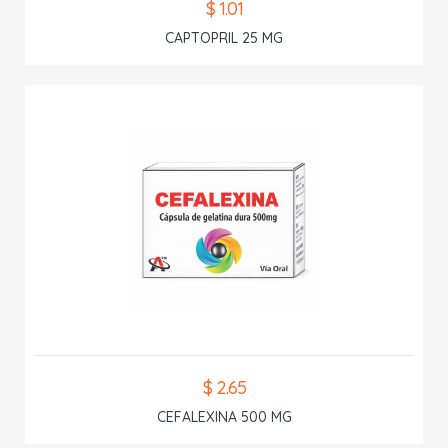
$ 1.01
CAPTOPRIL 25 MG
$ 2.65
CEFALEXINA 500 MG