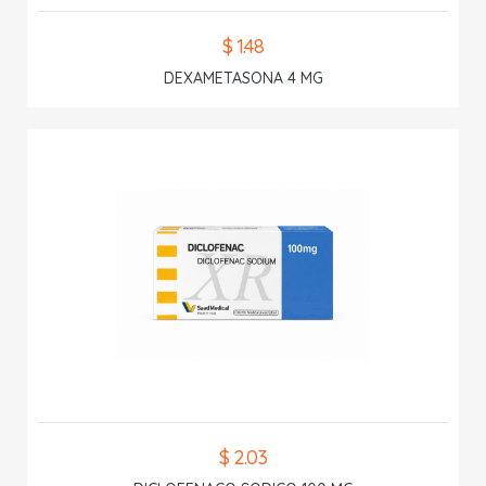
$ 1.48
DEXAMETASONA 4 MG
$ 2.03