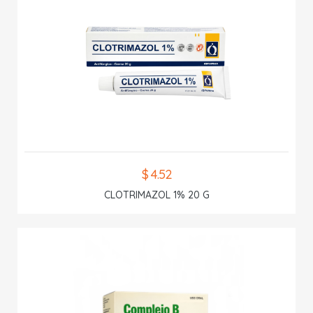
$ 4.52
CLOTRIMAZOL 1% 20 G