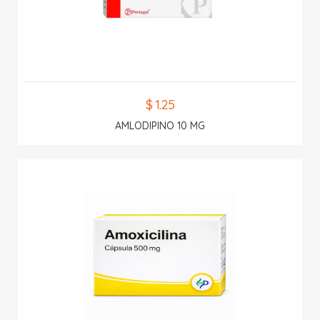
$ 1.25
AMLODIPINO 10 MG