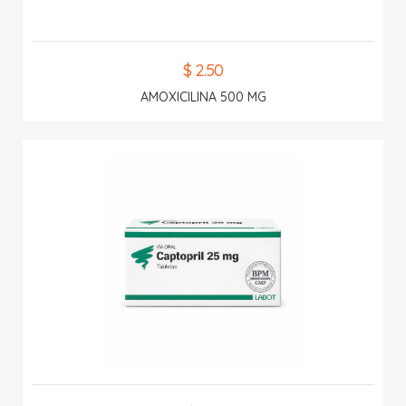
$ 2.50
AMOXICILINA 500 MG