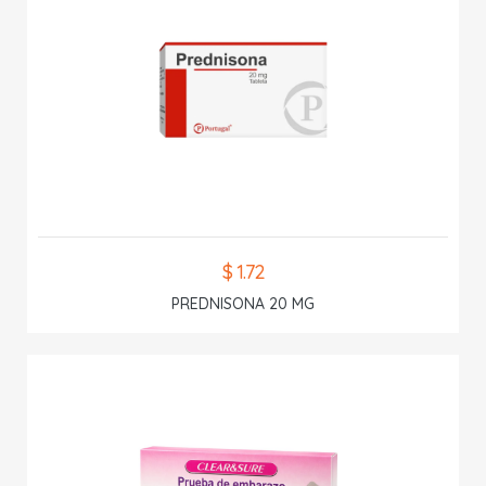
$ 1.72
PREDNISONA 20 MG