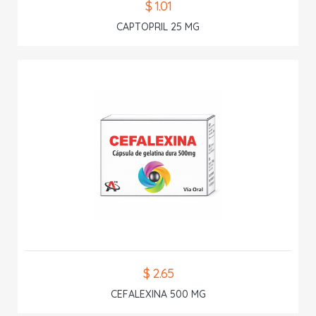
$ 1.01
CAPTOPRIL 25 MG
$ 2.65
CEFALEXINA 500 MG