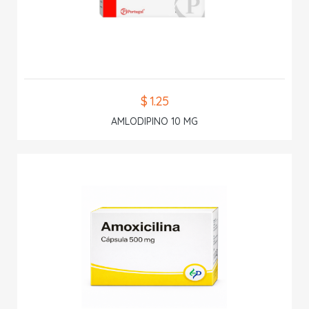
$ 1.25
AMLODIPINO 10 MG