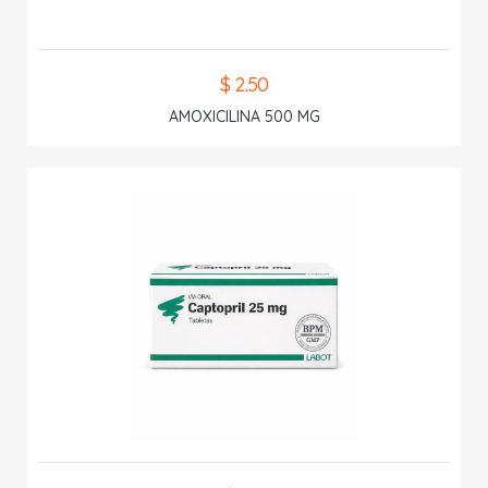
$ 2.50
AMOXICILINA 500 MG