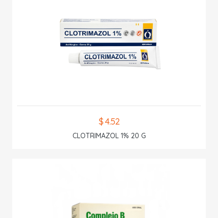
$ 4.52
CLOTRIMAZOL 1% 20 G