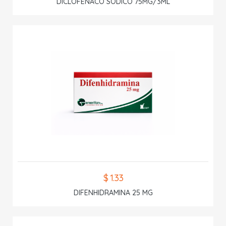
DICLOFENACO SODICO 75MG/3ML
$ 1.33
DIFENHIDRAMINA 25 MG