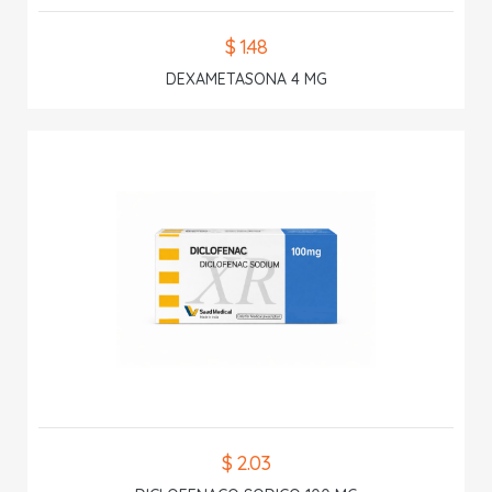
$ 1.48
DEXAMETASONA 4 MG
$ 2.03