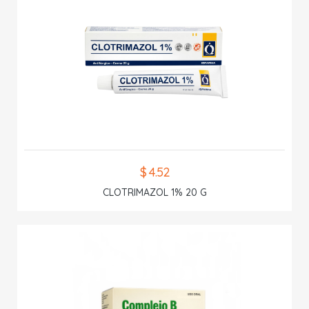
$ 4.52
CLOTRIMAZOL 1% 20 G