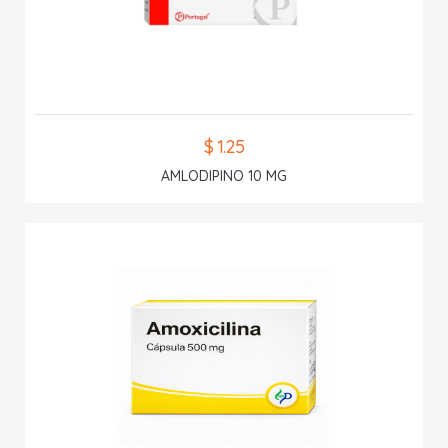
$ 1.25
AMLODIPINO 10 MG