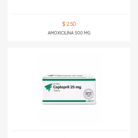
$ 2.50
AMOXICILINA 500 MG