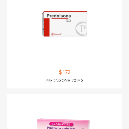
$ 1.72
PREDNISONA 20 MG