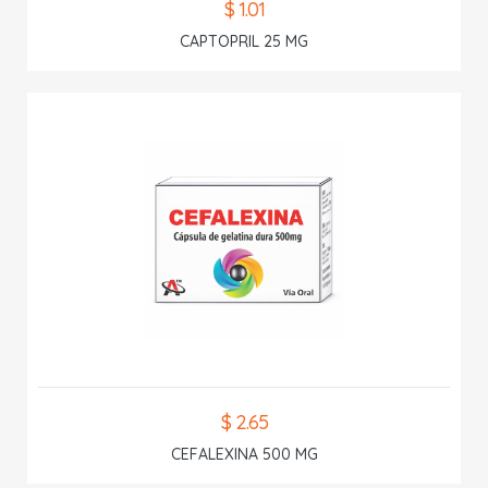
$ 1.01
CAPTOPRIL 25 MG
$ 2.65
CEFALEXINA 500 MG