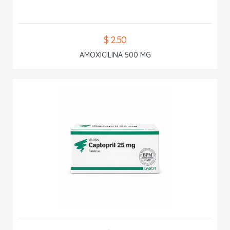
$ 2.50
AMOXICILINA 500 MG