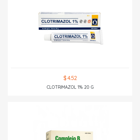
$ 4.52
CLOTRIMAZOL 1% 20 G