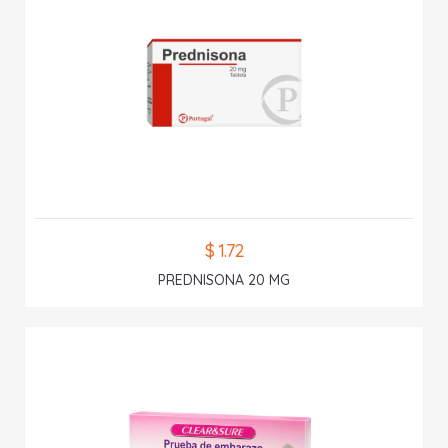
$ 1.72
PREDNISONA 20 MG