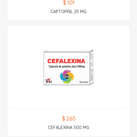
$ 1.01
CAPTOPRIL 25 MG
$ 2.65
CEFALEXINA 500 MG