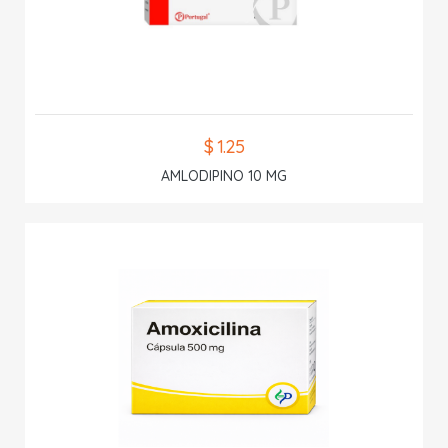
$ 1.25
AMLODIPINO 10 MG