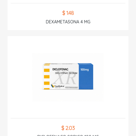
$ 1.48
DEXAMETASONA 4 MG
$ 2.03