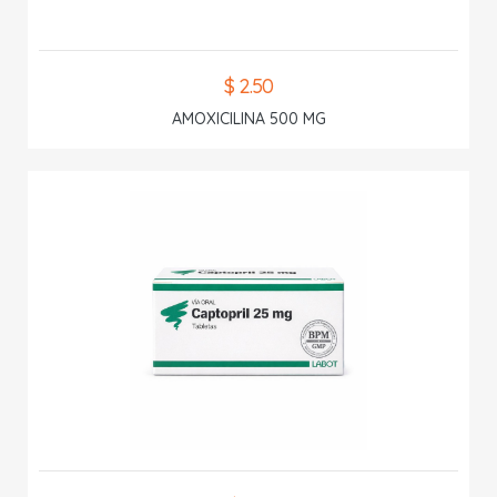
$ 2.50
AMOXICILINA 500 MG