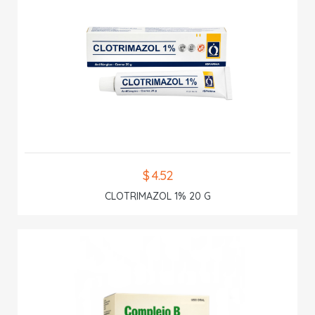
$ 4.52
CLOTRIMAZOL 1% 20 G