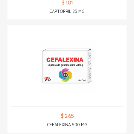
$ 1.01
CAPTOPRIL 25 MG
$ 2.65
CEFALEXINA 500 MG