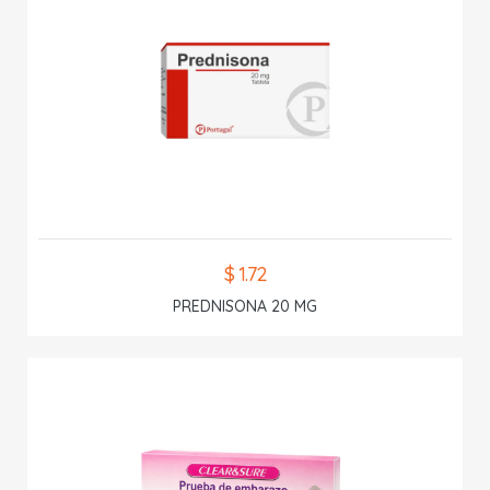
$ 1.72
PREDNISONA 20 MG