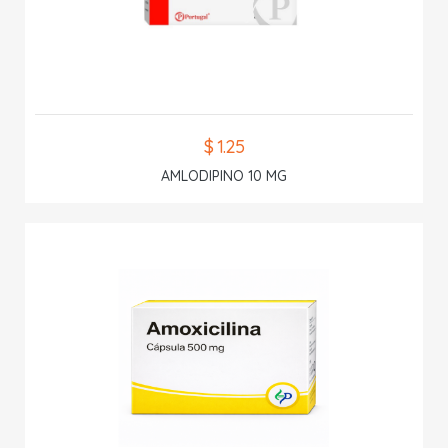
$ 1.25
AMLODIPINO 10 MG