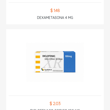
$ 1.48
DEXAMETASONA 4 MG
$ 2.03