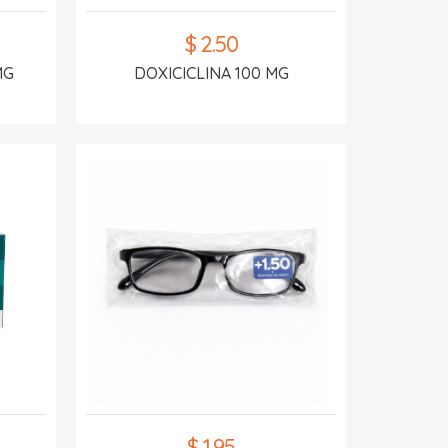
$ 2.50
MG
DOXICICLINA 100 MG
$ 1.95