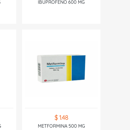
G
IBUPROFENO 600 MG
$ 1.48
G
METFORMINA 500 MG