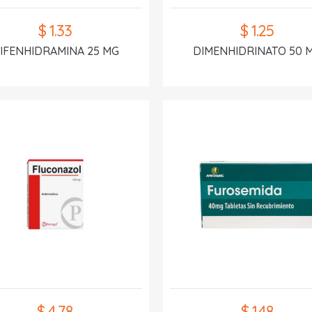
$ 1.33
$ 1.25
IFENHIDRAMINA 25 MG
DIMENHIDRINATO 50 
$ 4.78
$ 1.48