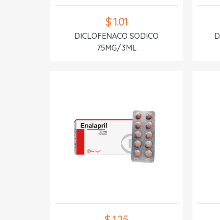
$ 1.01
DICLOFENACO SODICO
D
75MG/3ML
$ 1.25