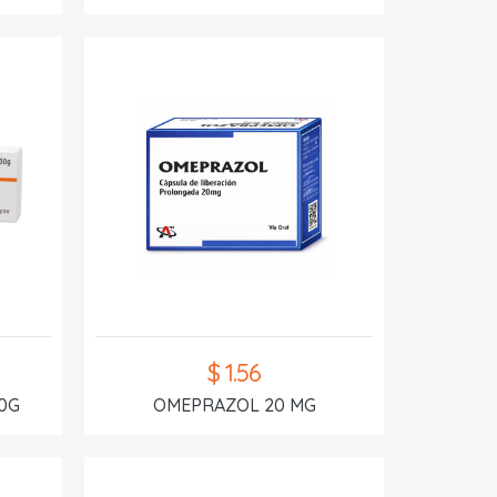
$ 1.56
0G
OMEPRAZOL 20 MG