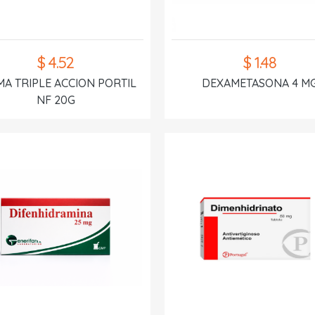
$ 4.52
$ 1.48
A TRIPLE ACCION PORTIL
DEXAMETASONA 4 M
NF 20G