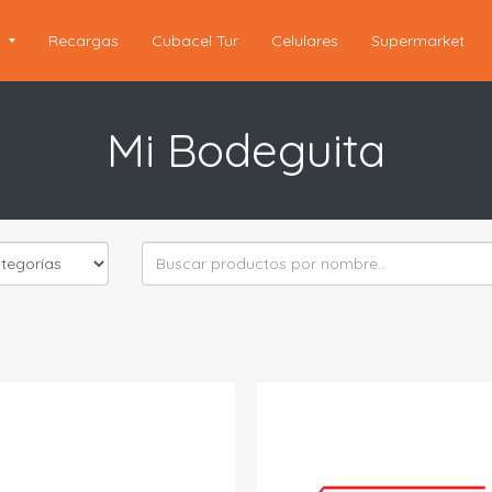
s
Recargas
Cubacel Tur
Celulares
Supermarket
Mi Bodeguita