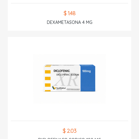
$ 1.48
DEXAMETASONA 4 MG
$ 2.03