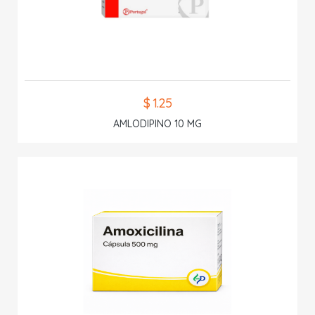
$ 1.25
AMLODIPINO 10 MG