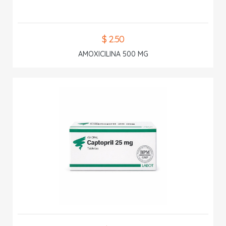
$ 2.50
AMOXICILINA 500 MG