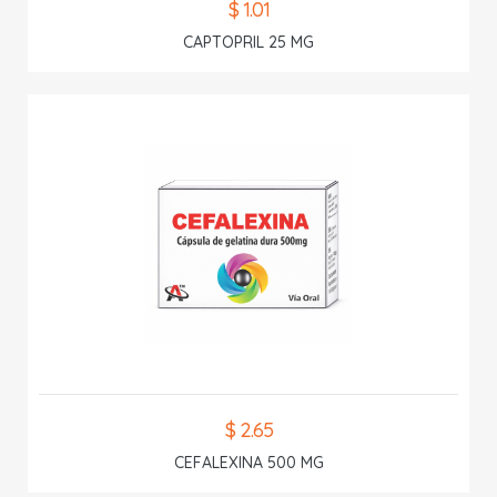
$ 1.01
CAPTOPRIL 25 MG
$ 2.65
CEFALEXINA 500 MG