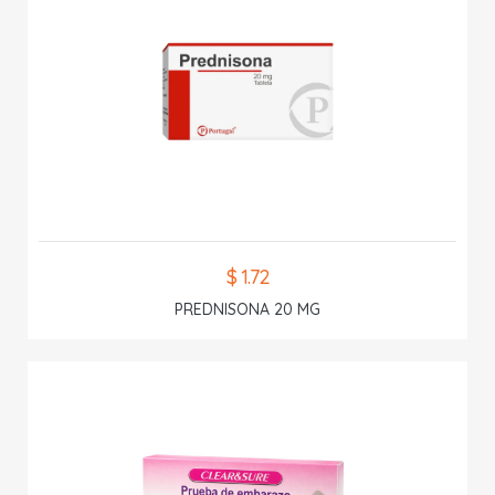
$ 1.72
PREDNISONA 20 MG