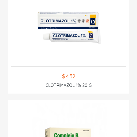
$ 4.52
CLOTRIMAZOL 1% 20 G