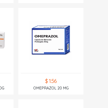
$ 1.56
0G
OMEPRAZOL 20 MG