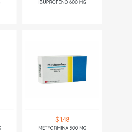
G
IBUPROFENO 600 MG
$ 1.48
G
METFORMINA 500 MG