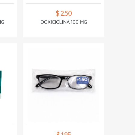
$ 2.50
MG
DOXICICLINA 100 MG
$ 1.95