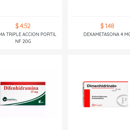
$ 4.52
$ 1.48
A TRIPLE ACCION PORTIL
DEXAMETASONA 4 M
NF 20G