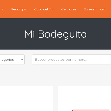
s
Recargas
Cubacel Tur
Celulares
Supermarket
Mi Bodeguita