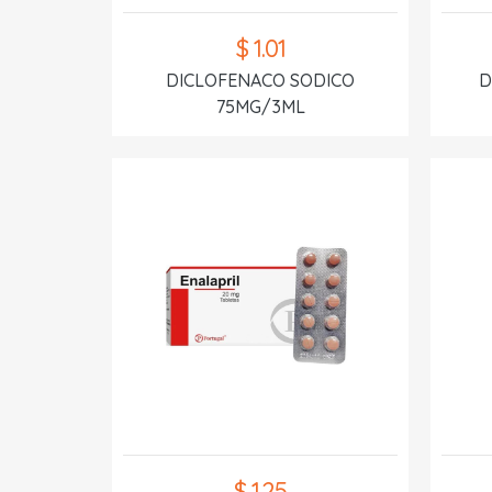
$ 1.01
DICLOFENACO SODICO
D
75MG/3ML
$ 1.25