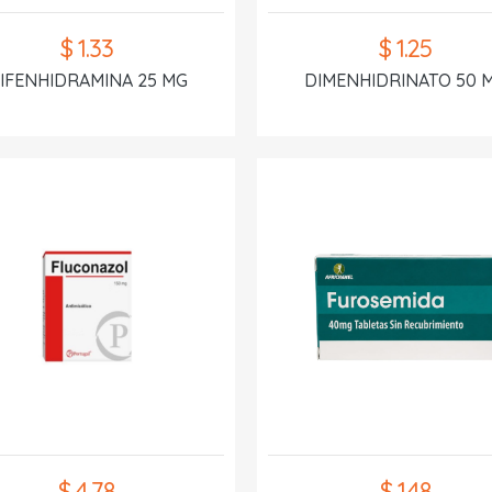
$ 1.33
$ 1.25
IFENHIDRAMINA 25 MG
DIMENHIDRINATO 50 
$ 4.78
$ 1.48