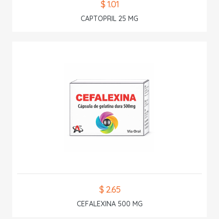
$ 1.01
CAPTOPRIL 25 MG
$ 2.65
CEFALEXINA 500 MG