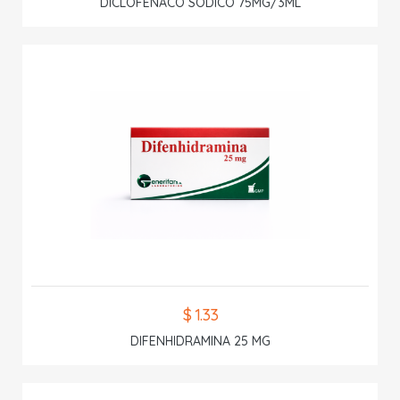
DICLOFENACO SODICO 75MG/3ML
$ 1.33
DIFENHIDRAMINA 25 MG