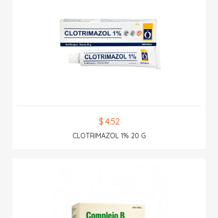
$ 4.52
CLOTRIMAZOL 1% 20 G