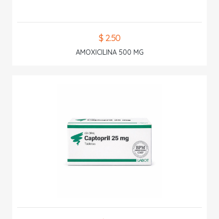
$ 2.50
AMOXICILINA 500 MG