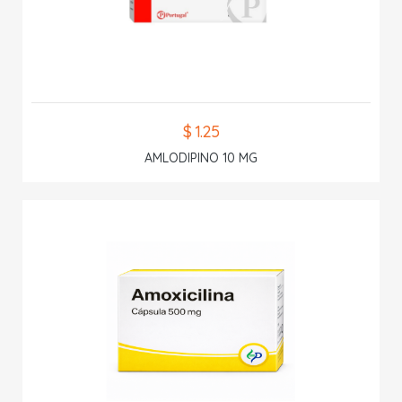
$ 1.25
AMLODIPINO 10 MG