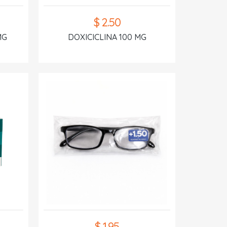
$ 2.50
MG
DOXICICLINA 100 MG
$ 1.95