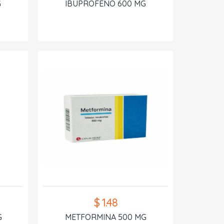
G
IBUPROFENO 600 MG
$ 1.48
G
METFORMINA 500 MG