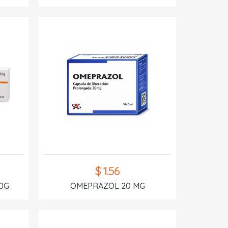
$ 1.56
0G
OMEPRAZOL 20 MG