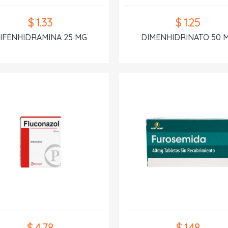
$ 1.33
$ 1.25
IFENHIDRAMINA 25 MG
DIMENHIDRINATO 50 
$ 4.78
$ 1.48