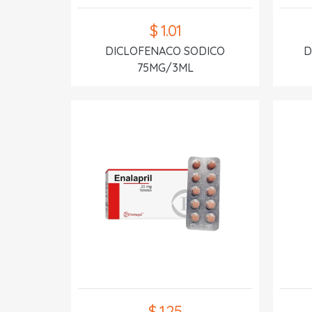
$ 1.01
DICLOFENACO SODICO
D
75MG/3ML
$ 1.25