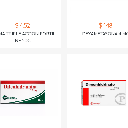
$ 4.52
$ 1.48
A TRIPLE ACCION PORTIL
DEXAMETASONA 4 M
NF 20G