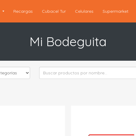
s
Recargas
Cubacel Tur
Celulares
Supermarket
Mi Bodeguita