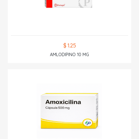
$ 1.25
AMLODIPINO 10 MG