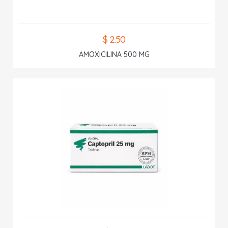
$ 2.50
AMOXICILINA 500 MG