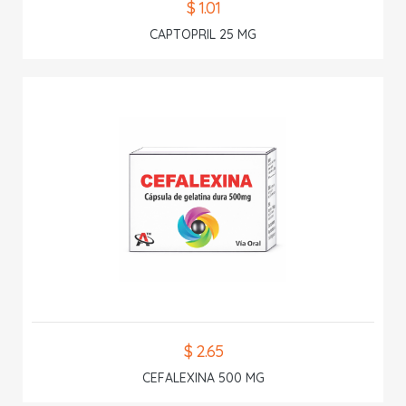
$ 1.01
CAPTOPRIL 25 MG
$ 2.65
CEFALEXINA 500 MG