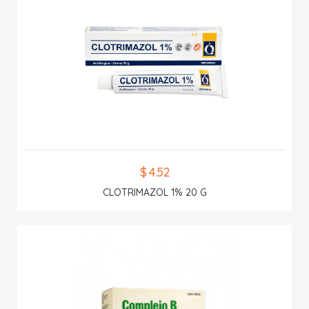
$ 4.52
CLOTRIMAZOL 1% 20 G