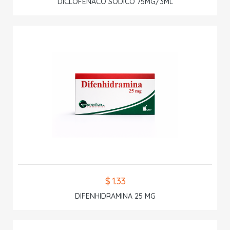
DICLOFENACO SODICO 75MG/3ML
$ 1.33
DIFENHIDRAMINA 25 MG