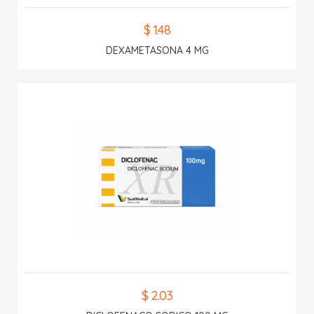
$ 1.48
DEXAMETASONA 4 MG
$ 2.03