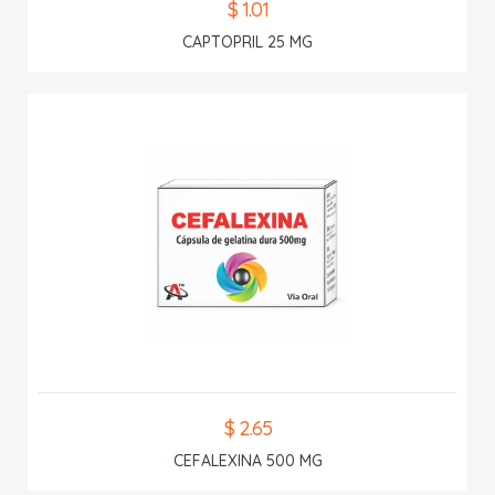
$ 1.01
CAPTOPRIL 25 MG
$ 2.65
CEFALEXINA 500 MG