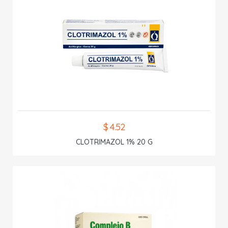
$ 4.52
CLOTRIMAZOL 1% 20 G