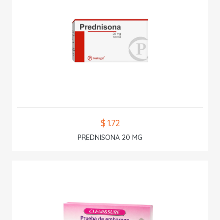
$ 1.72
PREDNISONA 20 MG