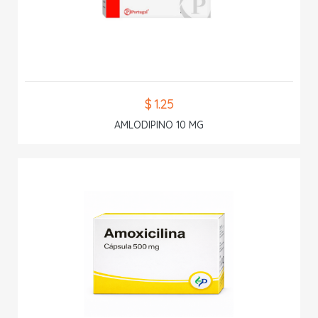
$ 1.25
AMLODIPINO 10 MG