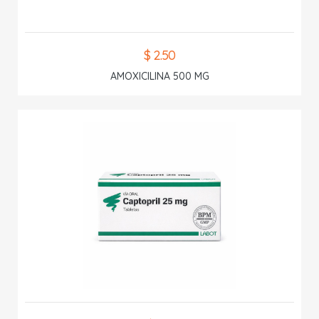
$ 2.50
AMOXICILINA 500 MG