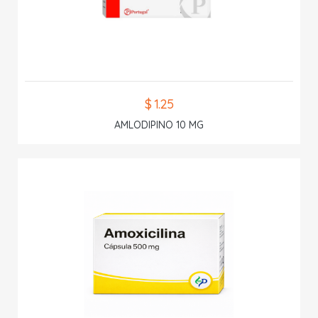
$ 1.25
AMLODIPINO 10 MG