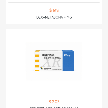
$ 1.48
DEXAMETASONA 4 MG
$ 2.03