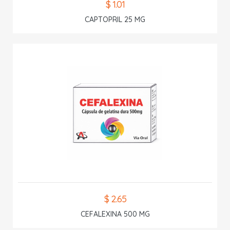
$ 1.01
CAPTOPRIL 25 MG
$ 2.65
CEFALEXINA 500 MG