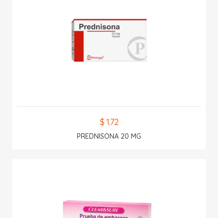
$ 1.72
PREDNISONA 20 MG