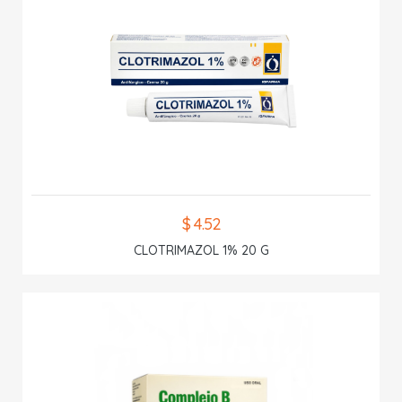
$ 4.52
CLOTRIMAZOL 1% 20 G