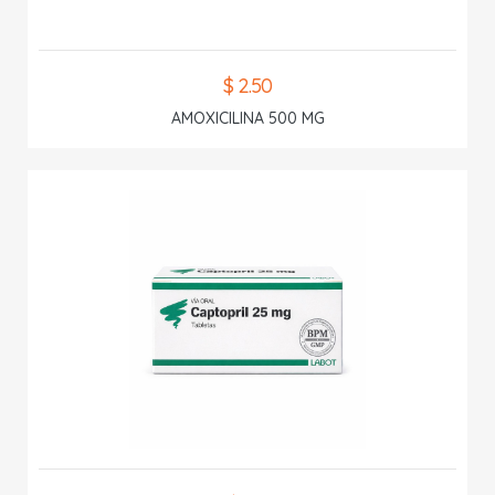
$ 2.50
AMOXICILINA 500 MG