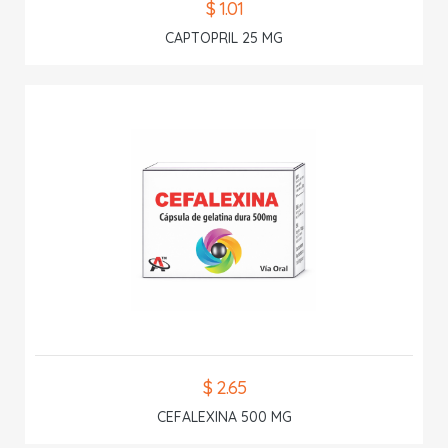
$ 1.01
CAPTOPRIL 25 MG
$ 2.65
CEFALEXINA 500 MG