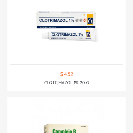
$ 4.52
CLOTRIMAZOL 1% 20 G