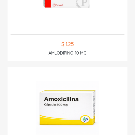
$ 1.25
AMLODIPINO 10 MG