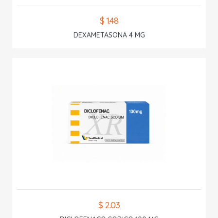
$ 1.48
DEXAMETASONA 4 MG
$ 2.03