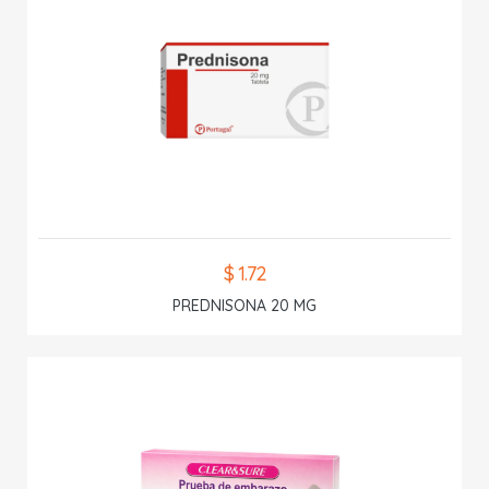
$ 1.72
PREDNISONA 20 MG