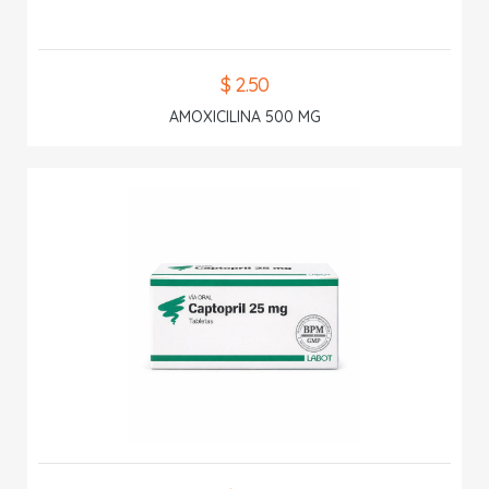
$ 2.50
AMOXICILINA 500 MG