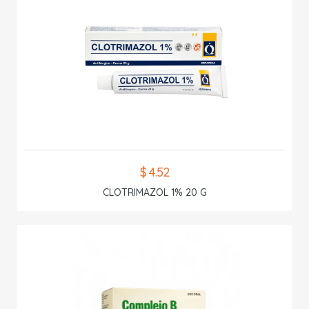
$ 4.52
CLOTRIMAZOL 1% 20 G