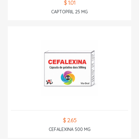
$ 1.01
CAPTOPRIL 25 MG
$ 2.65
CEFALEXINA 500 MG