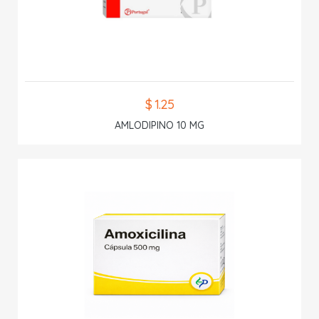
$ 1.25
AMLODIPINO 10 MG