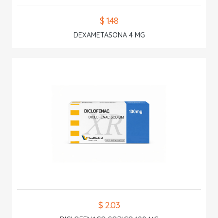
$ 1.48
DEXAMETASONA 4 MG
$ 2.03