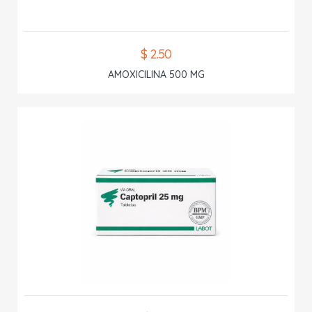
$ 2.50
AMOXICILINA 500 MG