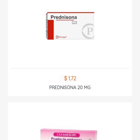
$ 1.72
PREDNISONA 20 MG