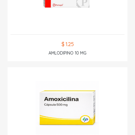
$ 1.25
AMLODIPINO 10 MG