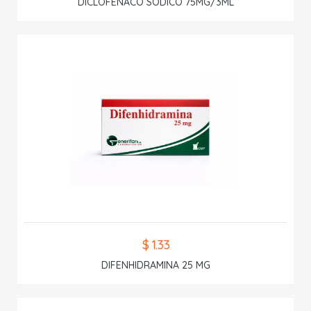
DICLOFENACO SODICO 75MG/3ML
$ 1.33
DIFENHIDRAMINA 25 MG