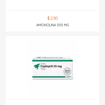
$ 2.50
AMOXICILINA 500 MG