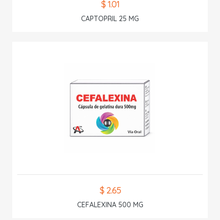
$ 1.01
CAPTOPRIL 25 MG
$ 2.65
CEFALEXINA 500 MG