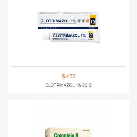
$ 4.52
CLOTRIMAZOL 1% 20 G