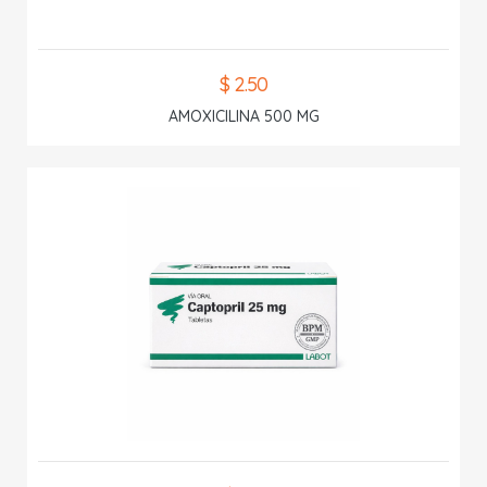
$ 2.50
AMOXICILINA 500 MG