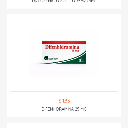
DICLOFENACO SODICO 75MG/3ML
$ 1.33
DIFENHIDRAMINA 25 MG