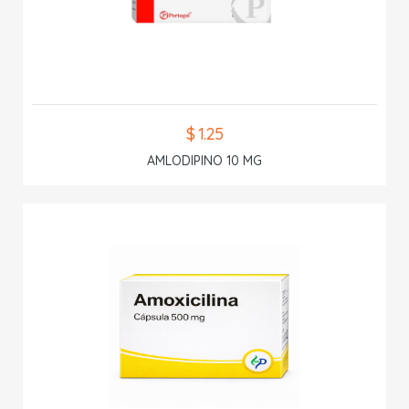
$ 1.25
AMLODIPINO 10 MG