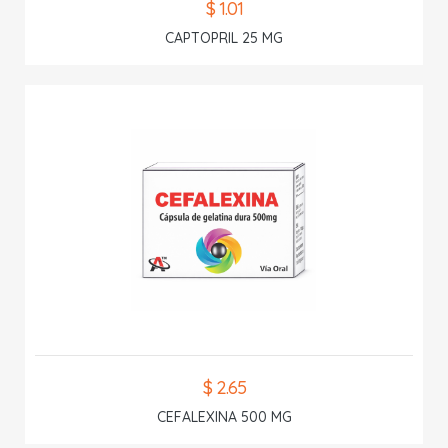
$ 1.01
CAPTOPRIL 25 MG
$ 2.65
CEFALEXINA 500 MG