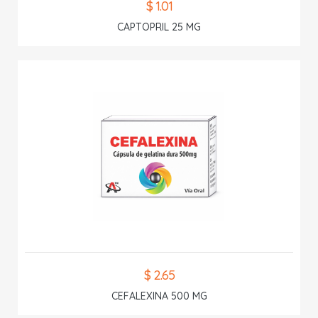
$ 1.01
CAPTOPRIL 25 MG
$ 2.65
CEFALEXINA 500 MG