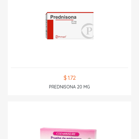
$ 1.72
PREDNISONA 20 MG