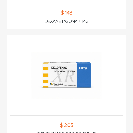
$ 1.48
DEXAMETASONA 4 MG
$ 2.03