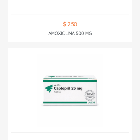
$ 2.50
AMOXICILINA 500 MG