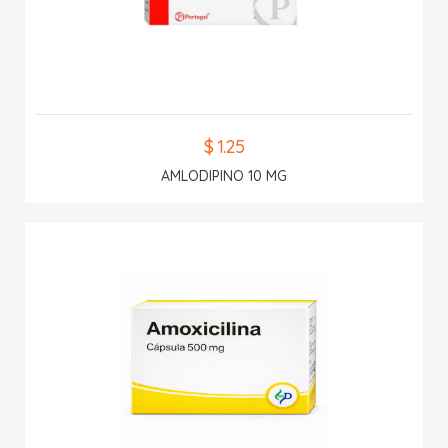
$ 1.25
AMLODIPINO 10 MG