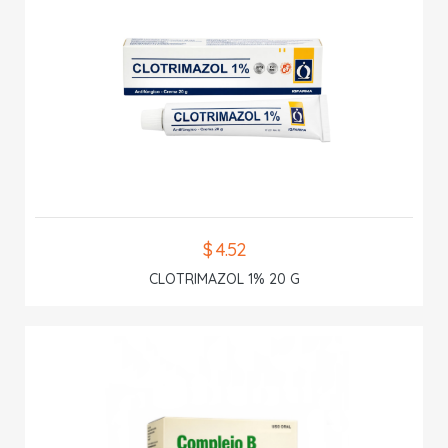
$ 4.52
CLOTRIMAZOL 1% 20 G