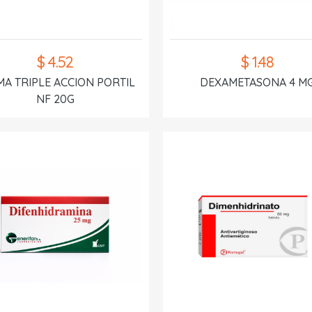
$ 4.52
$ 1.48
A TRIPLE ACCION PORTIL
DEXAMETASONA 4 M
NF 20G