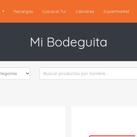
s
Recargas
Cubacel Tur
Celulares
Supermarket
Mi Bodeguita