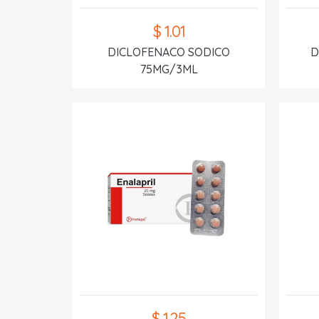
$ 1.01
DICLOFENACO SODICO
D
75MG/3ML
$ 1.25