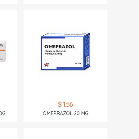
$ 1.56
0G
OMEPRAZOL 20 MG