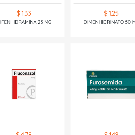
$ 1.33
$ 1.25
IFENHIDRAMINA 25 MG
DIMENHIDRINATO 50 
$ 4.78
$ 1.48