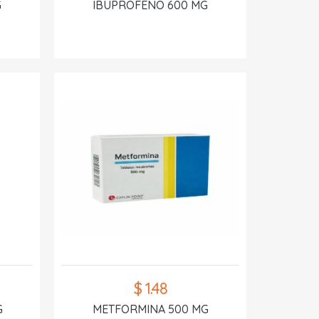
G
IBUPROFENO 600 MG
$ 1.48
G
METFORMINA 500 MG