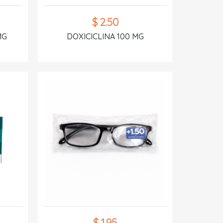
$ 2.50
MG
DOXICICLINA 100 MG
$ 1.95