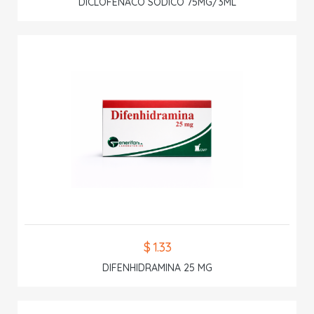
DICLOFENACO SODICO 75MG/3ML
$ 1.33
DIFENHIDRAMINA 25 MG