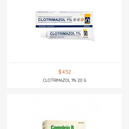
$ 4.52
CLOTRIMAZOL 1% 20 G