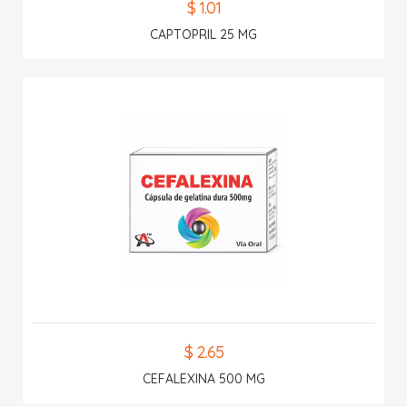
$ 1.01
CAPTOPRIL 25 MG
$ 2.65
CEFALEXINA 500 MG