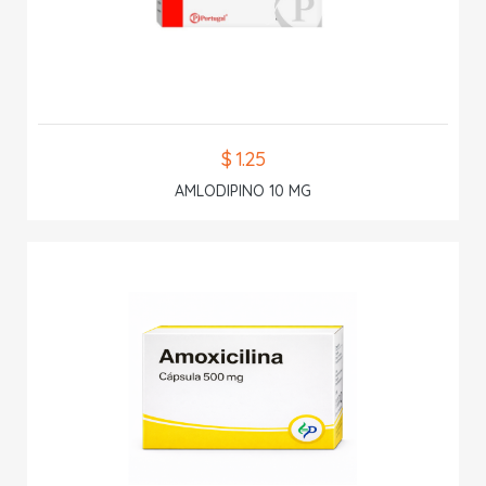
$ 1.25
AMLODIPINO 10 MG