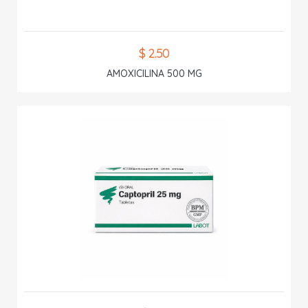
$ 2.50
AMOXICILINA 500 MG