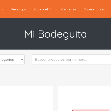
s
Recargas
Cubacel Tur
Celulares
Supermarket
Mi Bodeguita