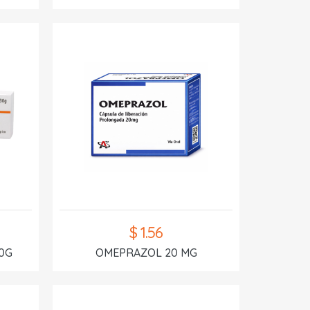
$ 1.56
0G
OMEPRAZOL 20 MG