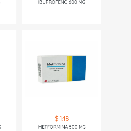
G
IBUPROFENO 600 MG
$ 1.48
G
METFORMINA 500 MG