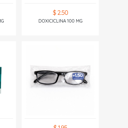
$ 2.50
MG
DOXICICLINA 100 MG
$ 1.95