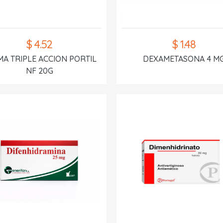
$ 4.52
$ 1.48
A TRIPLE ACCION PORTIL
DEXAMETASONA 4 M
NF 20G