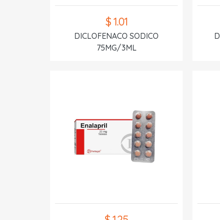
$ 1.01
DICLOFENACO SODICO
D
75MG/3ML
$ 1.25