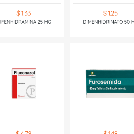
$ 1.33
$ 1.25
IFENHIDRAMINA 25 MG
DIMENHIDRINATO 50 
$ 4.78
$ 1.48