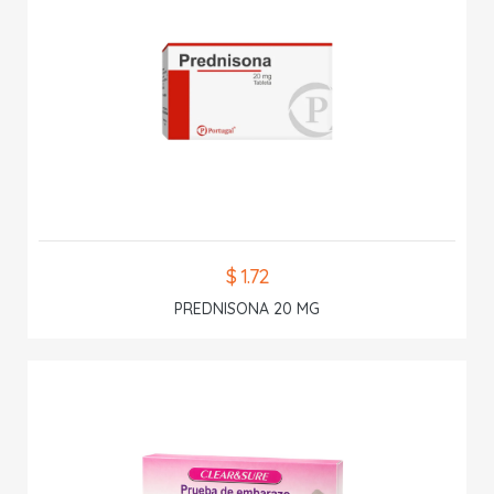
$ 1.72
PREDNISONA 20 MG