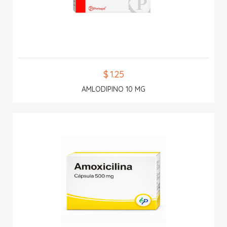
$ 1.25
AMLODIPINO 10 MG