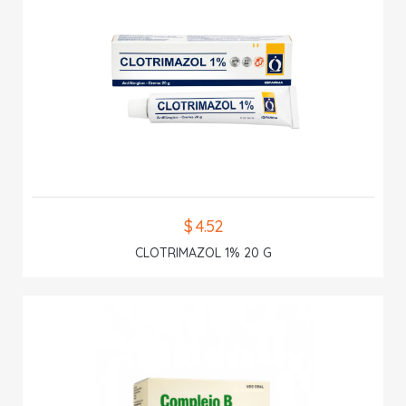
$ 4.52
CLOTRIMAZOL 1% 20 G