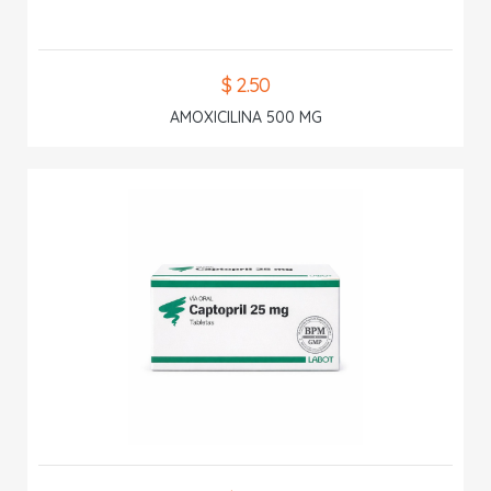
$ 2.50
AMOXICILINA 500 MG