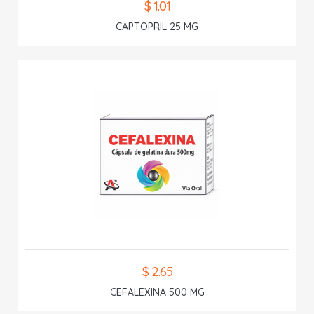
$ 1.01
CAPTOPRIL 25 MG
$ 2.65
CEFALEXINA 500 MG