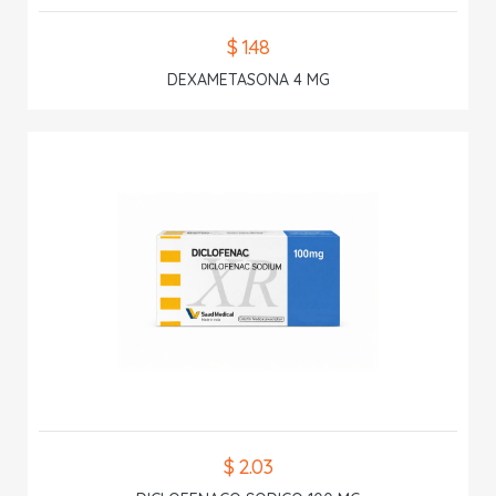
$ 1.48
DEXAMETASONA 4 MG
$ 2.03