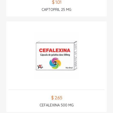
$ 1.01
CAPTOPRIL 25 MG
$ 2.65
CEFALEXINA 500 MG