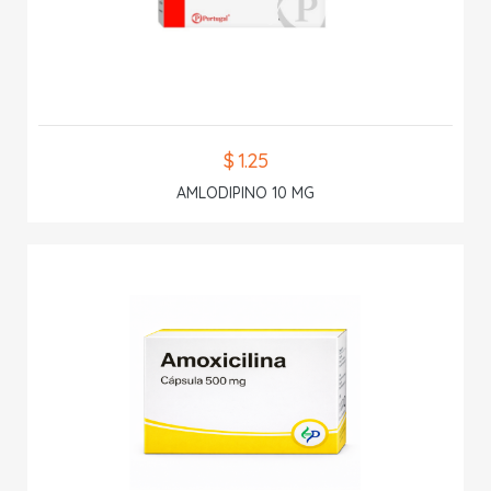
$ 1.25
AMLODIPINO 10 MG