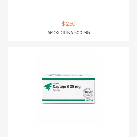
$ 2.50
AMOXICILINA 500 MG