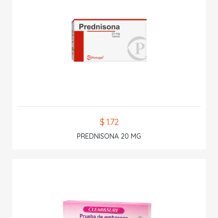
$ 1.72
PREDNISONA 20 MG