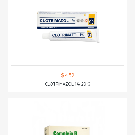
$ 4.52
CLOTRIMAZOL 1% 20 G