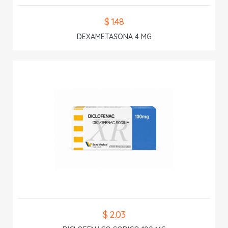
$ 1.48
DEXAMETASONA 4 MG
$ 2.03