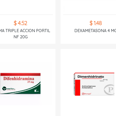
$ 4.52
$ 1.48
A TRIPLE ACCION PORTIL
DEXAMETASONA 4 M
NF 20G