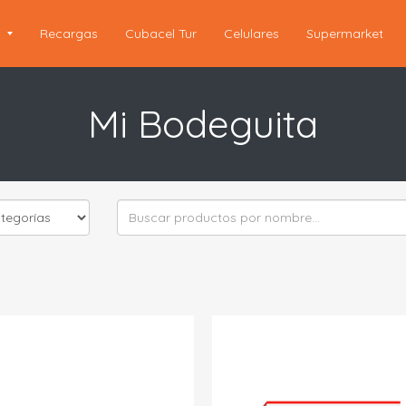
s
Recargas
Cubacel Tur
Celulares
Supermarket
Mi Bodeguita