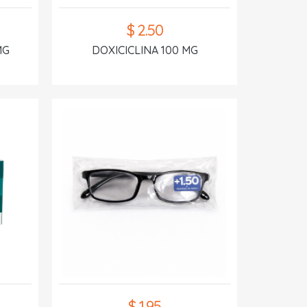
$ 2.50
MG
DOXICICLINA 100 MG
$ 1.95