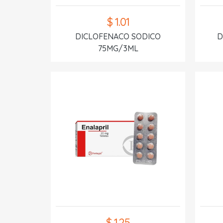
$ 1.01
DICLOFENACO SODICO
D
75MG/3ML
$ 1.25