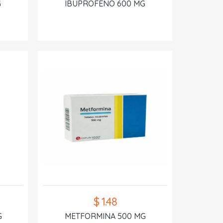
G
IBUPROFENO 600 MG
$ 1.48
G
METFORMINA 500 MG