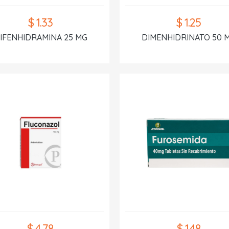
$ 1.33
$ 1.25
IFENHIDRAMINA 25 MG
DIMENHIDRINATO 50 
$ 4.78
$ 1.48