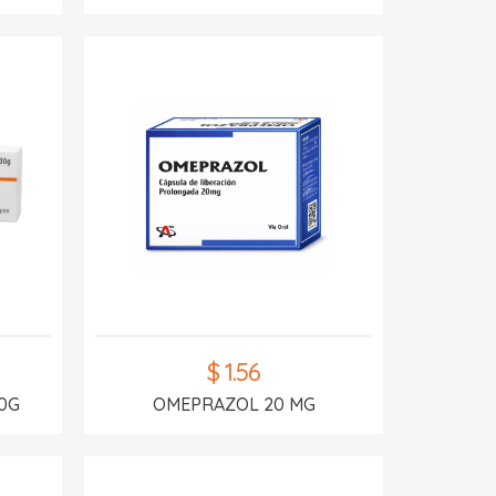
$ 1.56
0G
OMEPRAZOL 20 MG