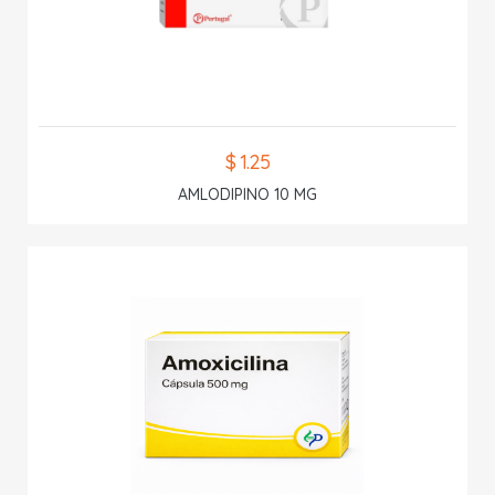
$ 1.25
AMLODIPINO 10 MG