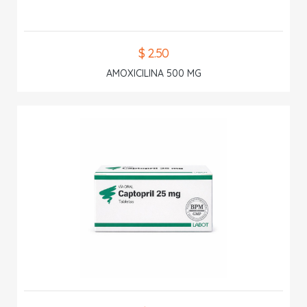
$ 2.50
AMOXICILINA 500 MG