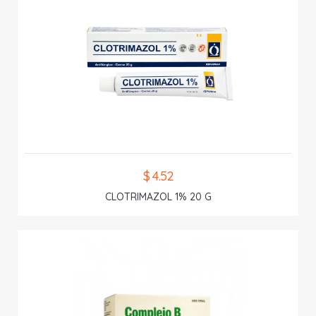
$ 4.52
CLOTRIMAZOL 1% 20 G