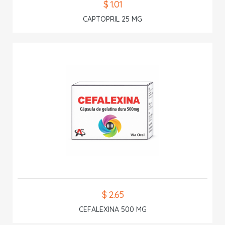
$ 1.01
CAPTOPRIL 25 MG
$ 2.65
CEFALEXINA 500 MG