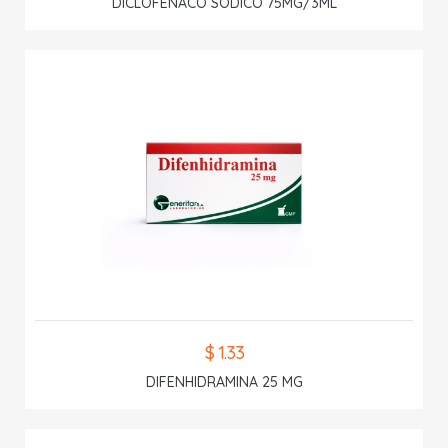
DICLOFENACO SODICO 75MG/3ML
$ 1.33
DIFENHIDRAMINA 25 MG