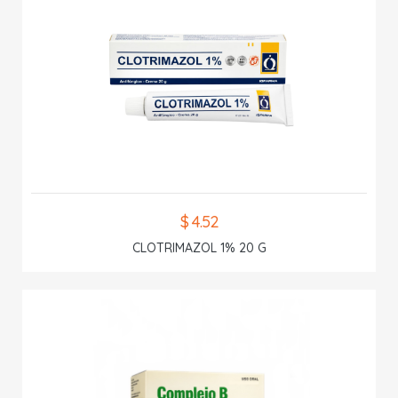
$ 4.52
CLOTRIMAZOL 1% 20 G