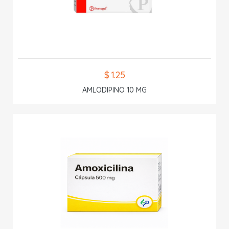
$ 1.25
AMLODIPINO 10 MG