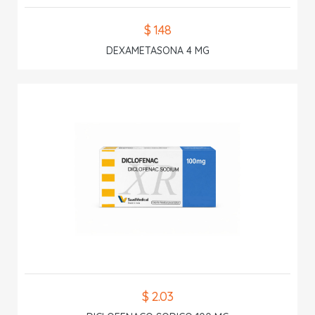
$ 1.48
DEXAMETASONA 4 MG
$ 2.03