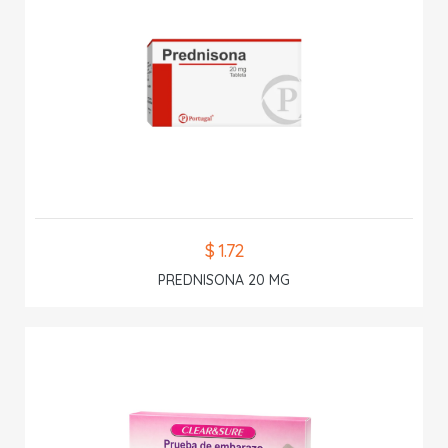
$ 1.72
PREDNISONA 20 MG