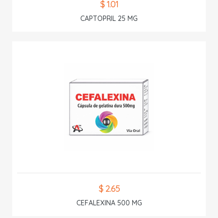
$ 1.01
CAPTOPRIL 25 MG
$ 2.65
CEFALEXINA 500 MG