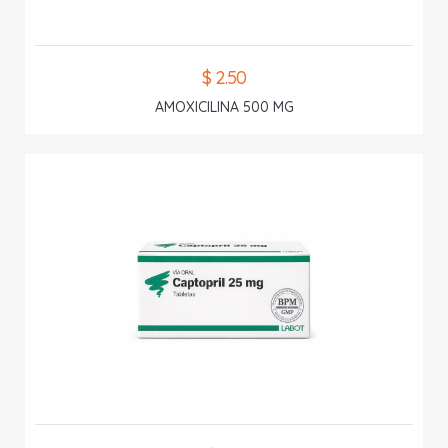
$ 2.50
AMOXICILINA 500 MG