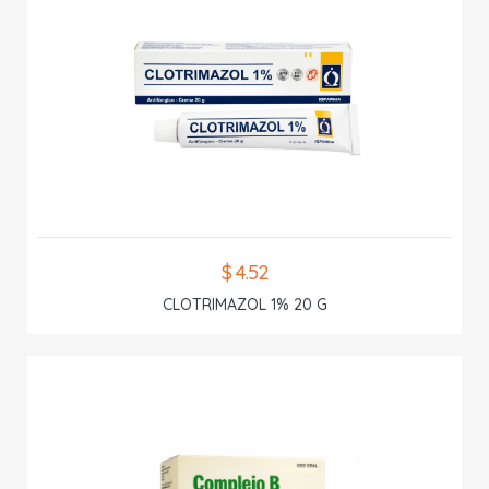
$ 4.52
CLOTRIMAZOL 1% 20 G