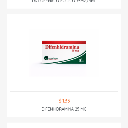
DICLOFENACO SODICO 75MG/3ML
$ 1.33
DIFENHIDRAMINA 25 MG