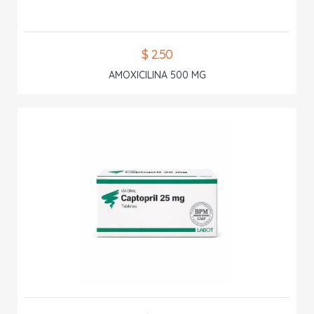
$ 2.50
AMOXICILINA 500 MG