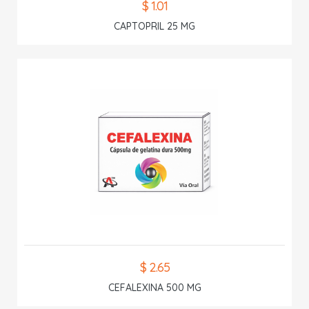
$ 1.01
CAPTOPRIL 25 MG
$ 2.65
CEFALEXINA 500 MG