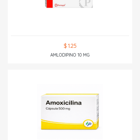
$ 1.25
AMLODIPINO 10 MG