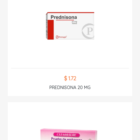
$ 1.72
PREDNISONA 20 MG