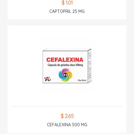
$ 1.01
CAPTOPRIL 25 MG
$ 2.65
CEFALEXINA 500 MG