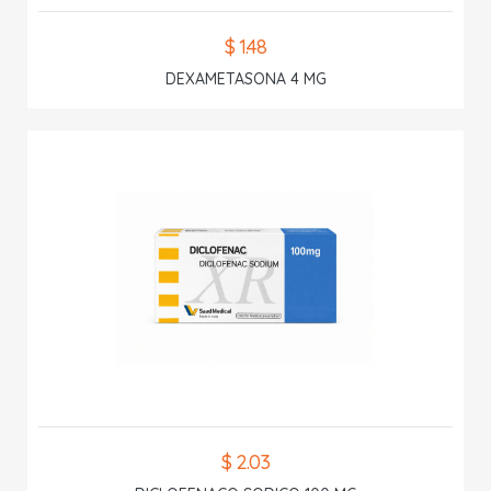
$ 1.48
DEXAMETASONA 4 MG
$ 2.03