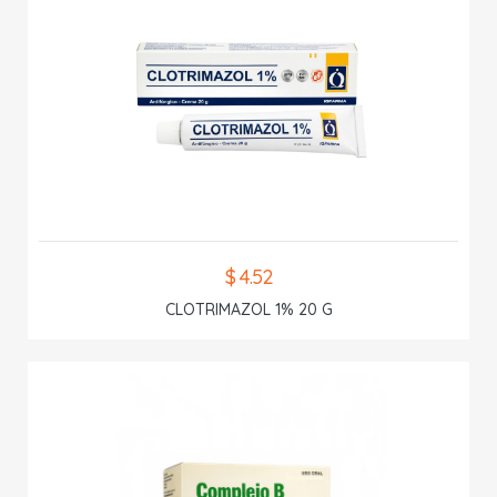
$ 4.52
CLOTRIMAZOL 1% 20 G