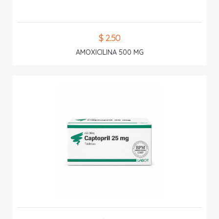
$ 2.50
AMOXICILINA 500 MG