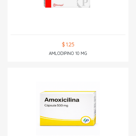
$ 1.25
AMLODIPINO 10 MG