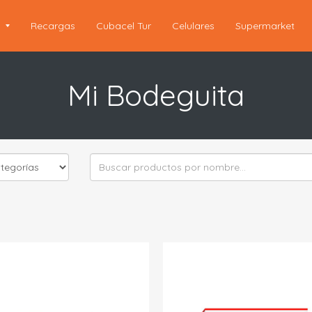
s
Recargas
Cubacel Tur
Celulares
Supermarket
Mi Bodeguita