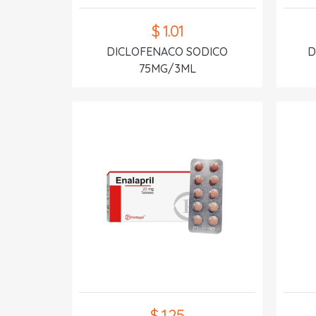
$ 1.01
DICLOFENACO SODICO
D
75MG/3ML
$ 1.25