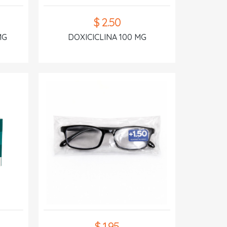
$ 2.50
MG
DOXICICLINA 100 MG
$ 1.95