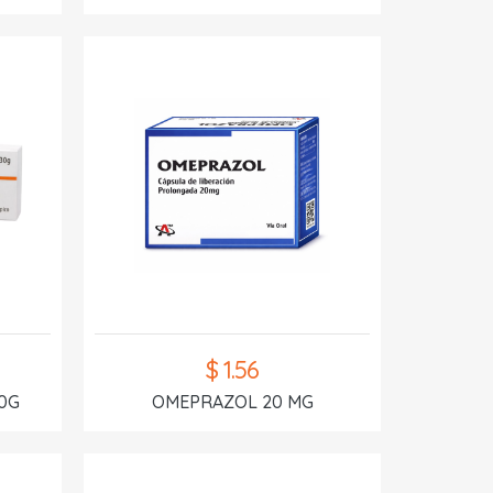
$ 1.56
0G
OMEPRAZOL 20 MG