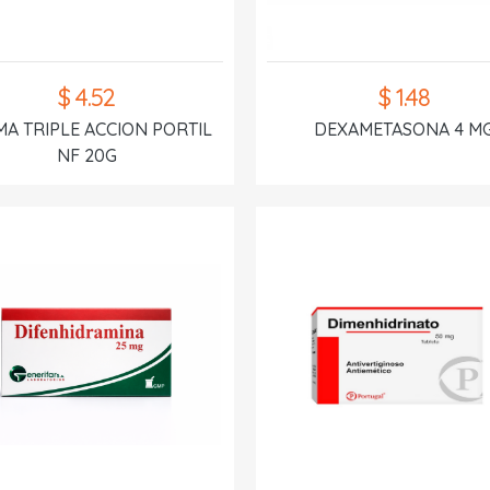
$ 4.52
$ 1.48
A TRIPLE ACCION PORTIL
DEXAMETASONA 4 M
NF 20G