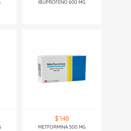
G
IBUPROFENO 600 MG
$ 1.48
G
METFORMINA 500 MG