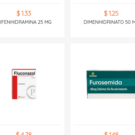
$ 1.33
$ 1.25
IFENHIDRAMINA 25 MG
DIMENHIDRINATO 50 
$ 4.78
$ 1.48