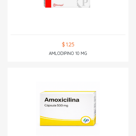
$ 1.25
AMLODIPINO 10 MG