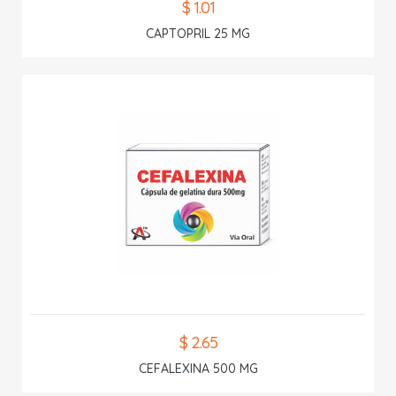
$ 1.01
CAPTOPRIL 25 MG
$ 2.65
CEFALEXINA 500 MG