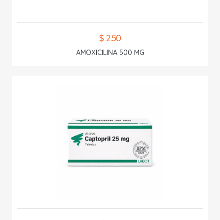
$ 2.50
AMOXICILINA 500 MG