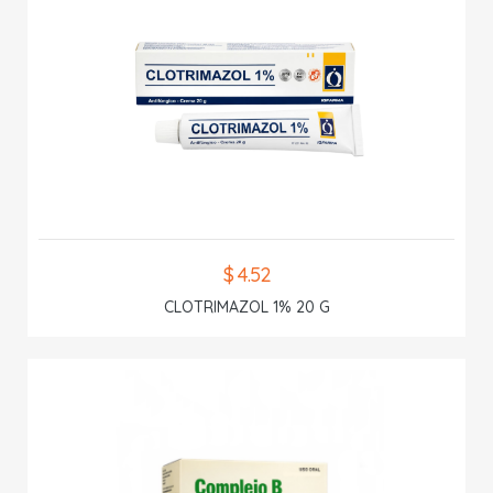
$ 4.52
CLOTRIMAZOL 1% 20 G