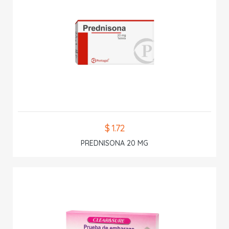
$ 1.72
PREDNISONA 20 MG