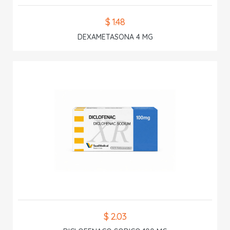
$ 1.48
DEXAMETASONA 4 MG
$ 2.03