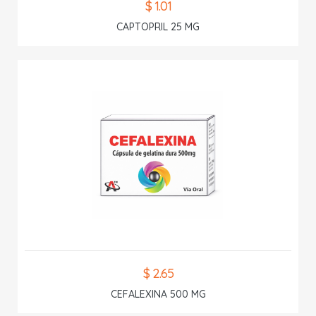
$ 1.01
CAPTOPRIL 25 MG
$ 2.65
CEFALEXINA 500 MG