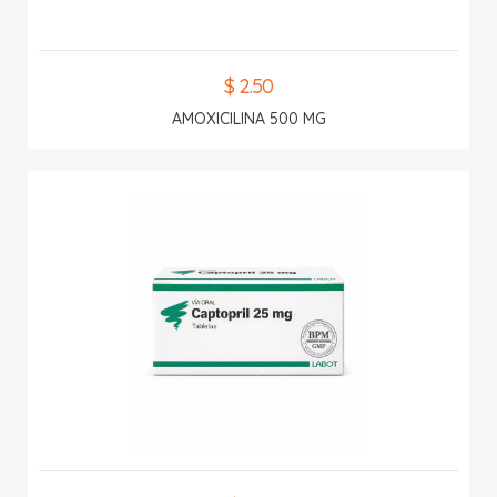
$ 2.50
AMOXICILINA 500 MG