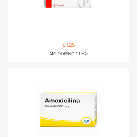
$ 1.25
AMLODIPINO 10 MG