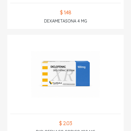
$ 1.48
DEXAMETASONA 4 MG
$ 2.03