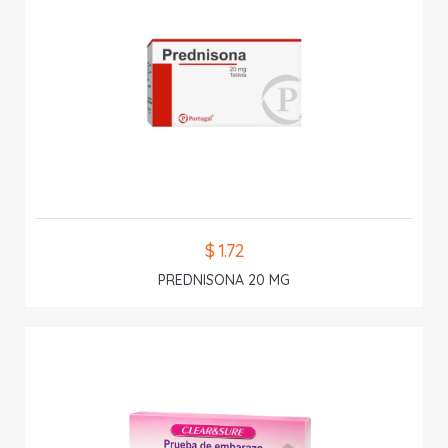
$ 1.72
PREDNISONA 20 MG