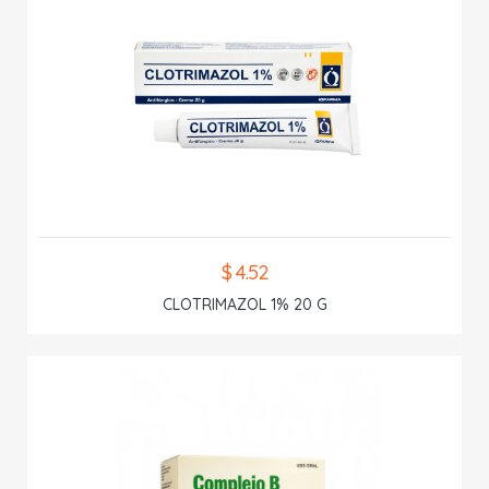
$ 4.52
CLOTRIMAZOL 1% 20 G