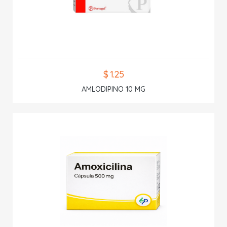
$ 1.25
AMLODIPINO 10 MG