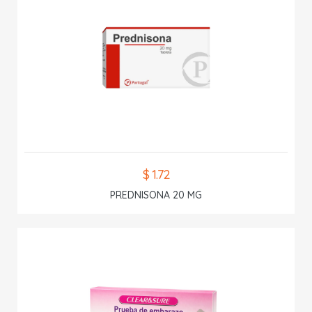
$ 1.72
PREDNISONA 20 MG