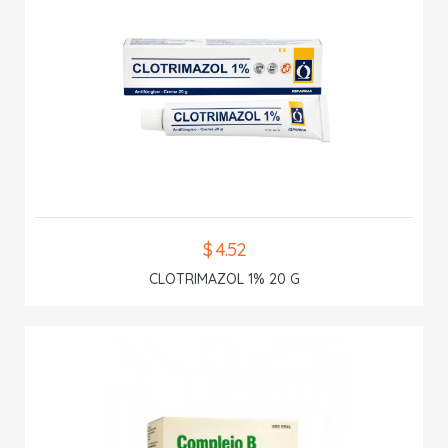
$ 4.52
CLOTRIMAZOL 1% 20 G