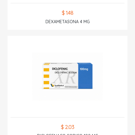
$ 1.48
DEXAMETASONA 4 MG
$ 2.03