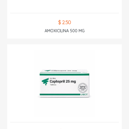
$ 2.50
AMOXICILINA 500 MG