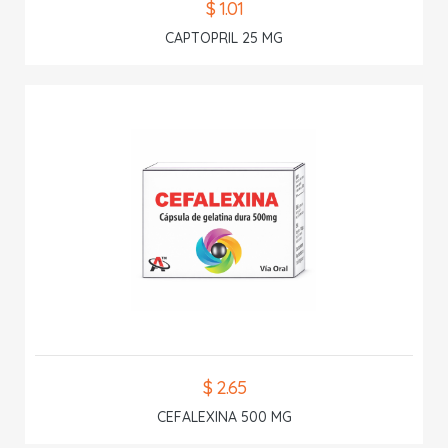
$ 1.01
CAPTOPRIL 25 MG
$ 2.65
CEFALEXINA 500 MG