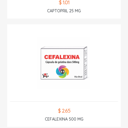
$ 1.01
CAPTOPRIL 25 MG
$ 2.65
CEFALEXINA 500 MG