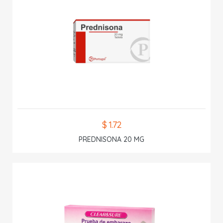
$ 1.72
PREDNISONA 20 MG