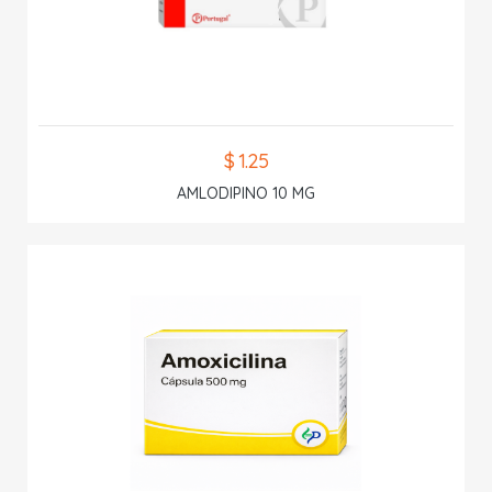
$ 1.25
AMLODIPINO 10 MG