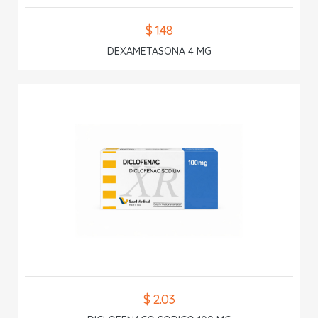
$ 1.48
DEXAMETASONA 4 MG
$ 2.03