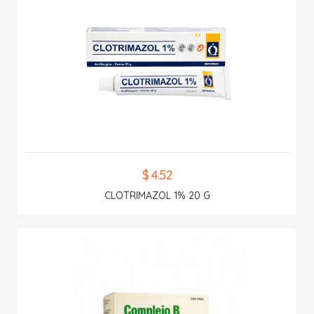
$ 4.52
CLOTRIMAZOL 1% 20 G