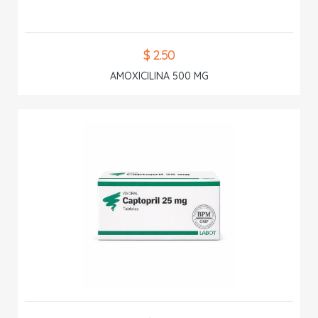
$ 2.50
AMOXICILINA 500 MG