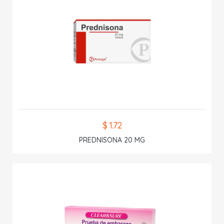
$ 1.72
PREDNISONA 20 MG