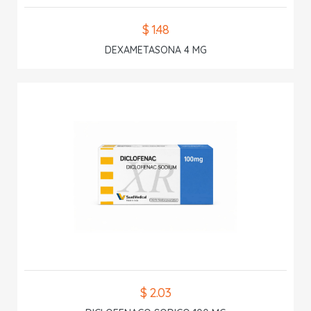
$ 1.48
DEXAMETASONA 4 MG
$ 2.03