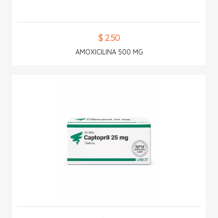
$ 2.50
AMOXICILINA 500 MG