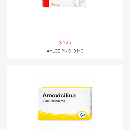
$ 1.25
AMLODIPINO 10 MG