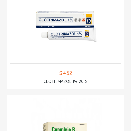
$ 4.52
CLOTRIMAZOL 1% 20 G