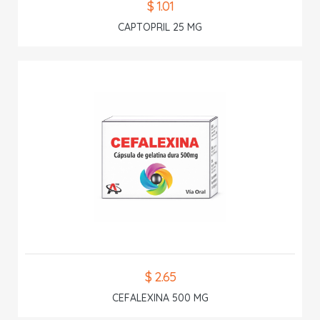
$ 1.01
CAPTOPRIL 25 MG
$ 2.65
CEFALEXINA 500 MG