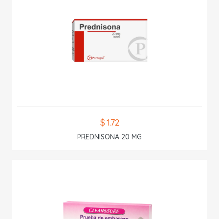
$ 1.72
PREDNISONA 20 MG