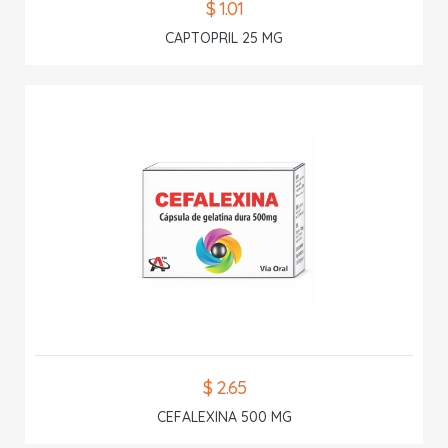
$ 1.01
CAPTOPRIL 25 MG
$ 2.65
CEFALEXINA 500 MG