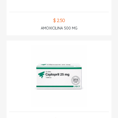
$ 2.50
AMOXICILINA 500 MG