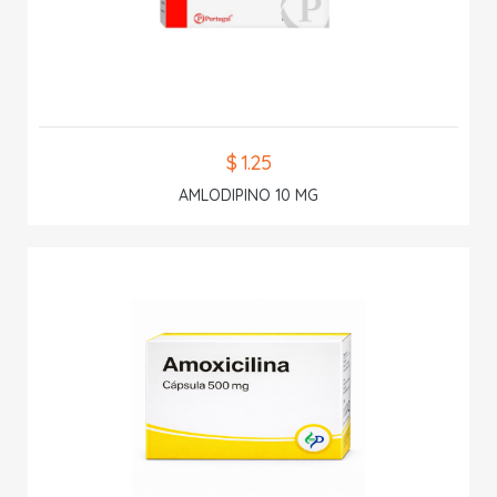
$ 1.25
AMLODIPINO 10 MG