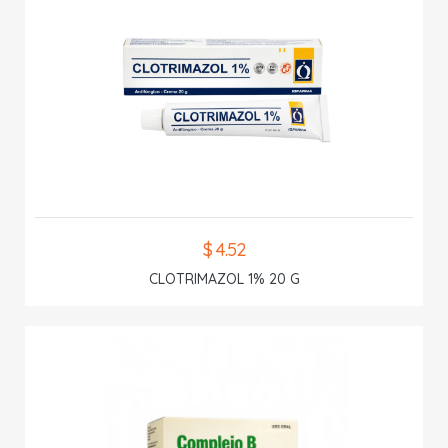
$ 4.52
CLOTRIMAZOL 1% 20 G