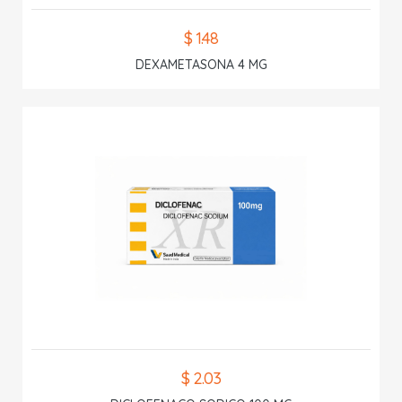
$ 1.48
DEXAMETASONA 4 MG
$ 2.03