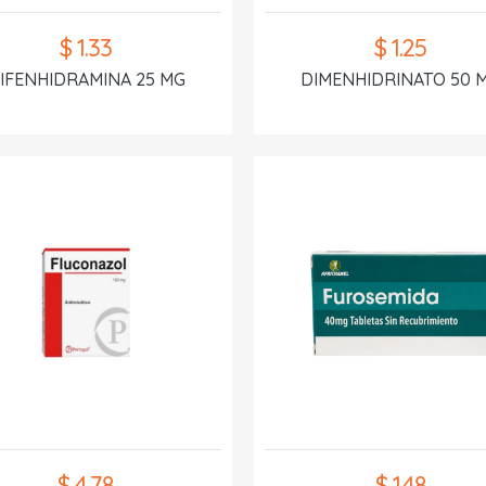
$ 1.33
$ 1.25
IFENHIDRAMINA 25 MG
DIMENHIDRINATO 50 
$ 4.78
$ 1.48