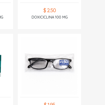
$ 2.50
MG
DOXICICLINA 100 MG
$ 1.95