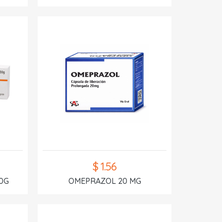
$ 1.56
0G
OMEPRAZOL 20 MG