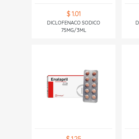
$ 1.01
DICLOFENACO SODICO
D
75MG/3ML
$ 1.25