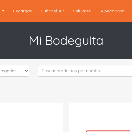
s
Recargas
Cubacel Tur
Celulares
Supermarket
Mi Bodeguita