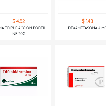
$ 4.52
$ 1.48
A TRIPLE ACCION PORTIL
DEXAMETASONA 4 M
NF 20G