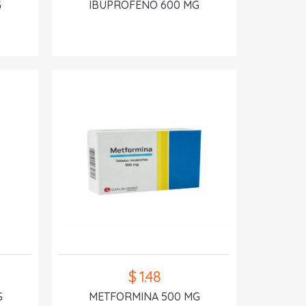
G
IBUPROFENO 600 MG
$ 1.48
G
METFORMINA 500 MG