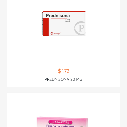
$ 1.72
PREDNISONA 20 MG