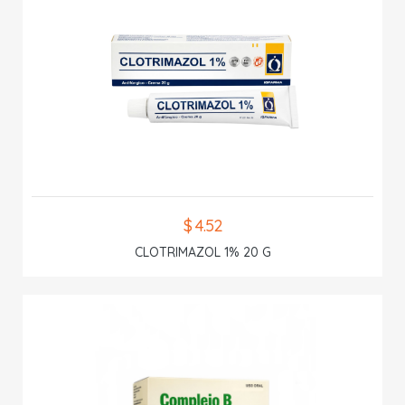
$ 4.52
CLOTRIMAZOL 1% 20 G