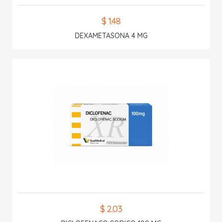
$ 1.48
DEXAMETASONA 4 MG
$ 2.03