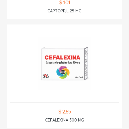
$ 1.01
CAPTOPRIL 25 MG
$ 2.65
CEFALEXINA 500 MG