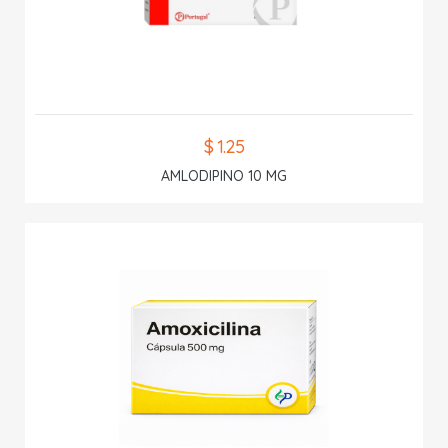
$ 1.25
AMLODIPINO 10 MG