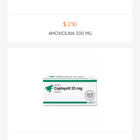
$ 2.50
AMOXICILINA 500 MG