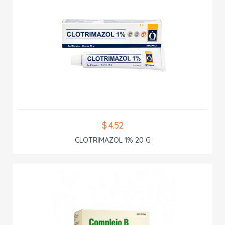
$ 4.52
CLOTRIMAZOL 1% 20 G