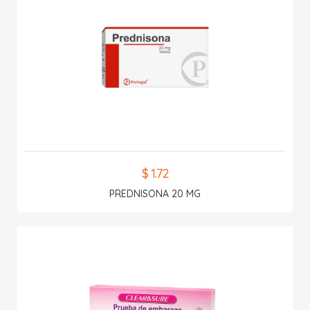
$ 1.72
PREDNISONA 20 MG