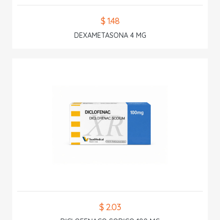
$ 1.48
DEXAMETASONA 4 MG
$ 2.03