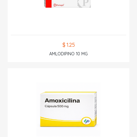
$ 1.25
AMLODIPINO 10 MG