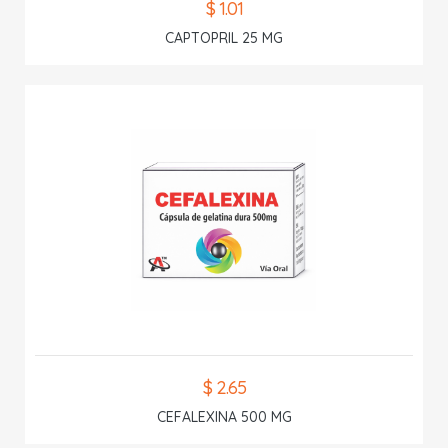
$ 1.01
CAPTOPRIL 25 MG
$ 2.65
CEFALEXINA 500 MG