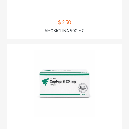
$ 2.50
AMOXICILINA 500 MG