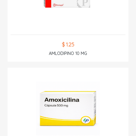
$ 1.25
AMLODIPINO 10 MG