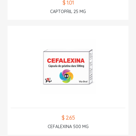
$ 1.01
CAPTOPRIL 25 MG
$ 2.65
CEFALEXINA 500 MG