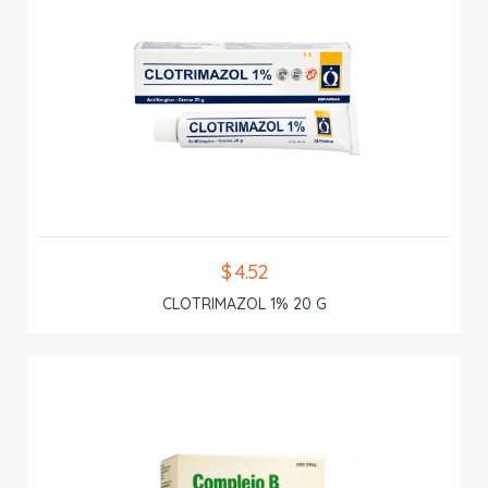
$ 4.52
CLOTRIMAZOL 1% 20 G