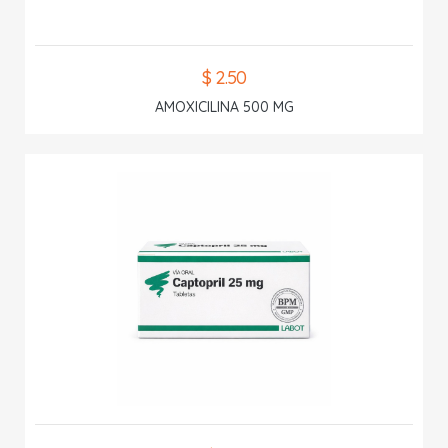
$ 2.50
AMOXICILINA 500 MG