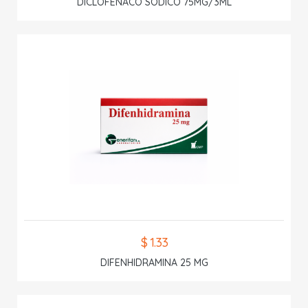
DICLOFENACO SODICO 75MG/3ML
$ 1.33
DIFENHIDRAMINA 25 MG