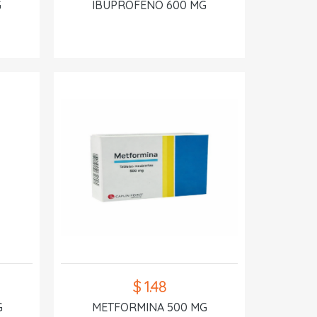
G
IBUPROFENO 600 MG
$ 1.48
G
METFORMINA 500 MG