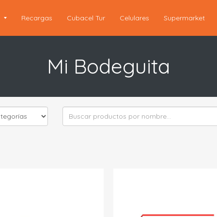
s
Recargas
Cubacel Tur
Celulares
Supermarket
Mi Bodeguita