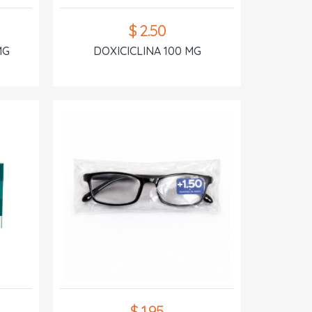
$ 2.50
MG
DOXICICLINA 100 MG
$ 1.95