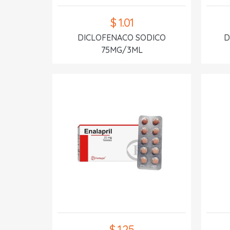
$ 1.01
DICLOFENACO SODICO
D
75MG/3ML
$ 1.25