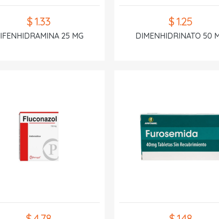
$ 1.33
$ 1.25
IFENHIDRAMINA 25 MG
DIMENHIDRINATO 50 
$ 4.78
$ 1.48