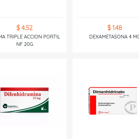
$ 4.52
$ 1.48
A TRIPLE ACCION PORTIL
DEXAMETASONA 4 M
NF 20G