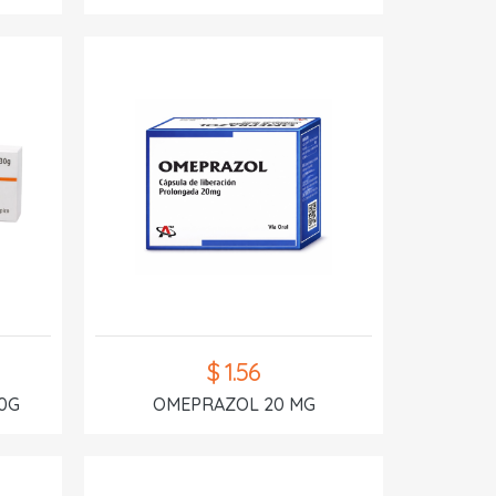
$ 1.56
0G
OMEPRAZOL 20 MG