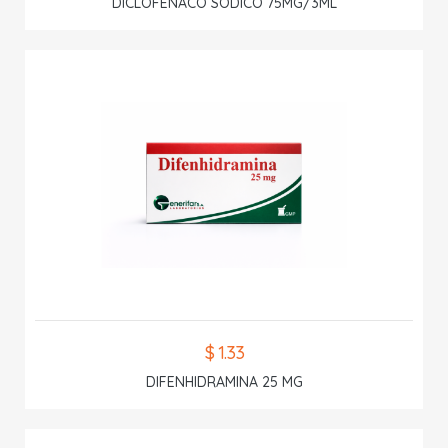
DICLOFENACO SODICO 75MG/3ML
$ 1.33
DIFENHIDRAMINA 25 MG