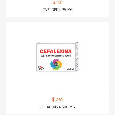
$ 1.01
CAPTOPRIL 25 MG
$ 2.65
CEFALEXINA 500 MG