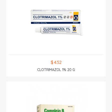
$ 4.52
CLOTRIMAZOL 1% 20 G