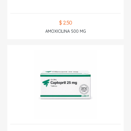
$ 2.50
AMOXICILINA 500 MG