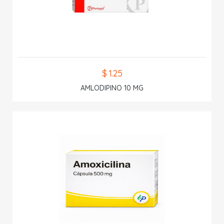
$ 1.25
AMLODIPINO 10 MG