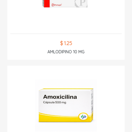
$ 1.25
AMLODIPINO 10 MG