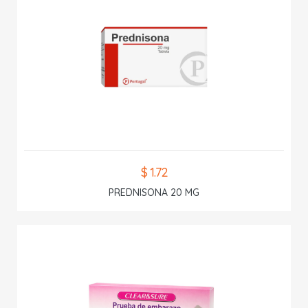
$ 1.72
PREDNISONA 20 MG