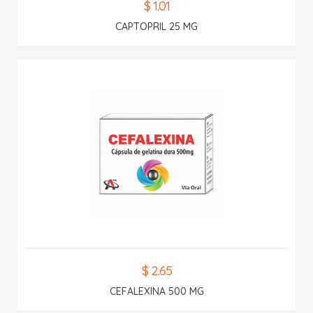
$ 1.01
CAPTOPRIL 25 MG
$ 2.65
CEFALEXINA 500 MG