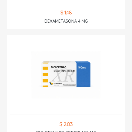
$ 1.48
DEXAMETASONA 4 MG
$ 2.03