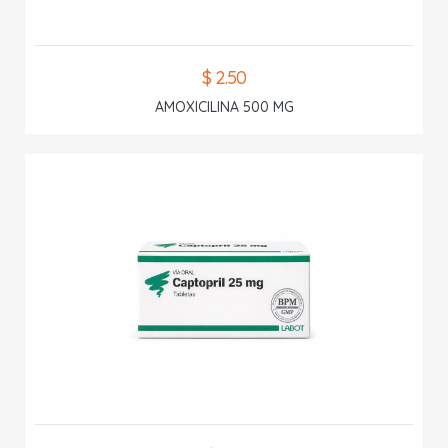
$ 2.50
AMOXICILINA 500 MG