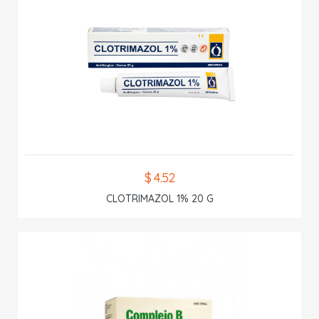
$ 4.52
CLOTRIMAZOL 1% 20 G