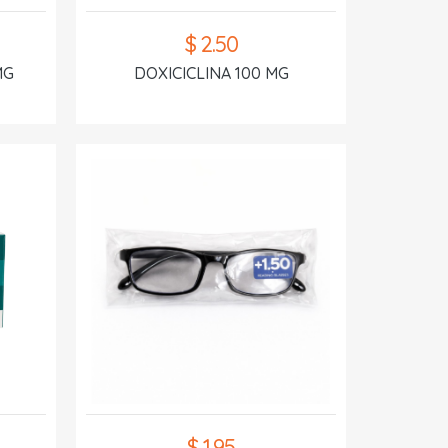
$ 2.50
MG
DOXICICLINA 100 MG
$ 1.95