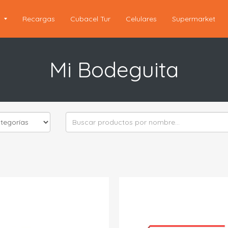
s
Recargas
Cubacel Tur
Celulares
Supermarket
Mi Bodeguita