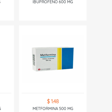
G
IBUPROFENO 600 MG
$ 1.48
G
METFORMINA 500 MG