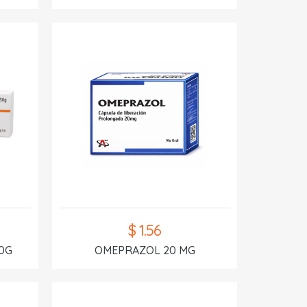
$ 1.56
0G
OMEPRAZOL 20 MG