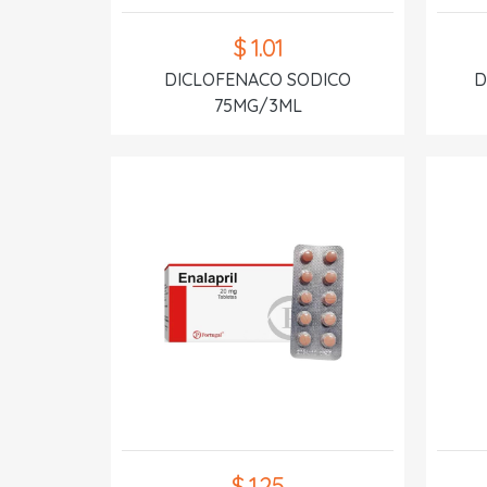
$ 1.01
DICLOFENACO SODICO
D
75MG/3ML
$ 1.25