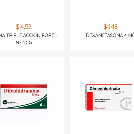
$ 4.52
$ 1.48
A TRIPLE ACCION PORTIL
DEXAMETASONA 4 M
NF 20G