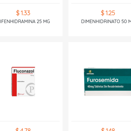
$ 1.33
$ 1.25
IFENHIDRAMINA 25 MG
DIMENHIDRINATO 50 
$ 4.78
$ 1.48