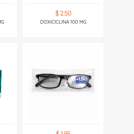
$ 2.50
MG
DOXICICLINA 100 MG
$ 1.95