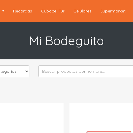
s
Recargas
Cubacel Tur
Celulares
Supermarket
Mi Bodeguita