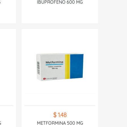
G
IBUPROFENO 600 MG
$ 1.48
G
METFORMINA 500 MG