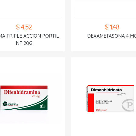
$ 4.52
$ 1.48
A TRIPLE ACCION PORTIL
DEXAMETASONA 4 M
NF 20G