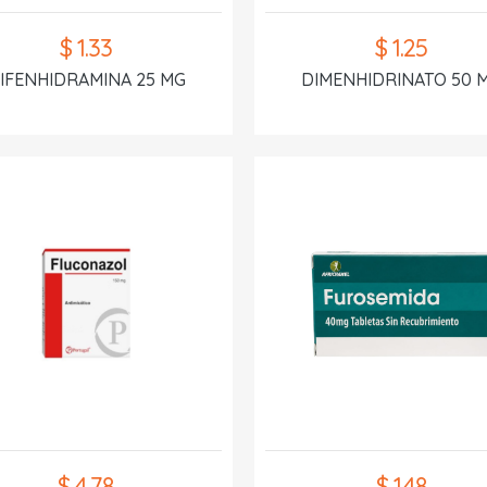
$ 1.33
$ 1.25
IFENHIDRAMINA 25 MG
DIMENHIDRINATO 50 
$ 4.78
$ 1.48