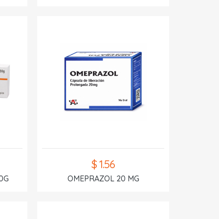
$ 1.56
0G
OMEPRAZOL 20 MG