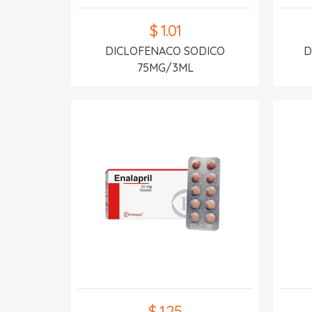
$ 1.01
DICLOFENACO SODICO
D
75MG/3ML
$ 1.25