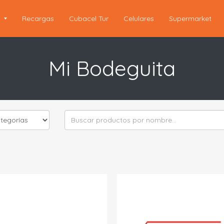
s
Recargas
Cubacel Tur
Celulares
Supermarket
Mi Bodeguita