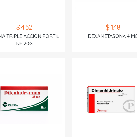
$ 4.52
$ 1.48
A TRIPLE ACCION PORTIL
DEXAMETASONA 4 M
NF 20G