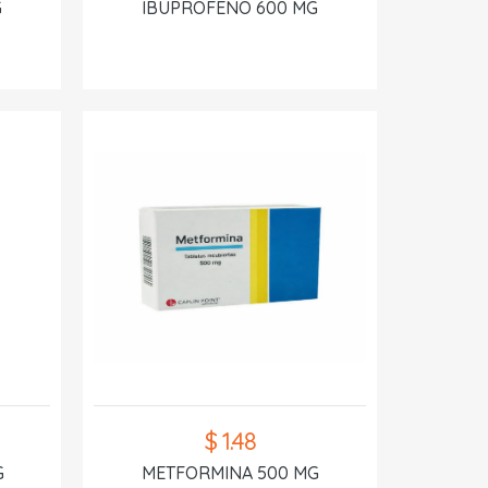
G
IBUPROFENO 600 MG
$ 1.48
G
METFORMINA 500 MG