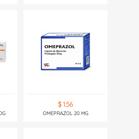
$ 1.56
0G
OMEPRAZOL 20 MG