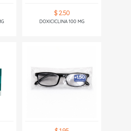
$ 2.50
MG
DOXICICLINA 100 MG
$ 1.95