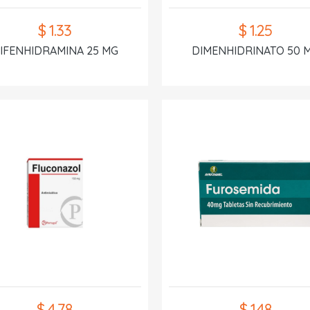
$ 1.33
$ 1.25
IFENHIDRAMINA 25 MG
DIMENHIDRINATO 50 
$ 4.78
$ 1.48