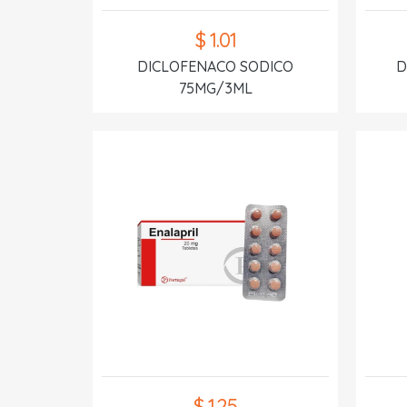
$ 1.01
DICLOFENACO SODICO
D
75MG/3ML
$ 1.25